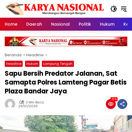
Langsung
ke
konten
Home
Daerah
Nasional
Politik
Hukum
Kes
Beranda
Headline
Headline
Hukum
Lampung Tengah
Sapu Bersih Predator Jalanan, Sat
Samapta Polres Lamteng Pagar Betis
Plaza Bandar Jaya
709
2 Min Baca
29/01/2026