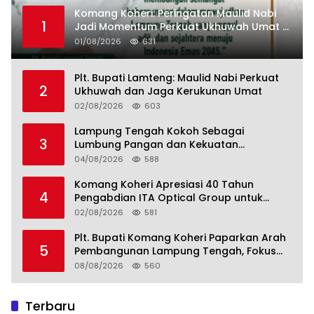
Komang Koheri: Peringatan Maulid Nabi
1
Jadi Momentum Perkuat Ukhuwah Umat di
Lampung Tengah
01/08/2026
631
Plt. Bupati Lamteng: Maulid Nabi Perkuat
2
Ukhuwah dan Jaga Kerukunan Umat
02/08/2026
603
Lampung Tengah Kokoh Sebagai
3
Lumbung Pangan dan Kekuatan
Perkebunan Lampung, Komang Koheri:
04/08/2026
588
Kemandirian Pangan adalah Fondasi
Menuju Indonesia Emas 2045
Komang Koheri Apresiasi 40 Tahun
4
Pengabdian ITA Optical Group untuk
Kesehatan Mata Masyarakat Lamteng
02/08/2026
581
Plt. Bupati Komang Koheri Paparkan Arah
5
Pembangunan Lampung Tengah, Fokus
pada SDM, Ekonomi, Infrastruktur dan
08/08/2026
560
Kesejahteraan
Terbaru