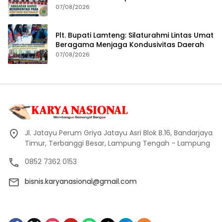
Masyarakat
07/08/2026
Plt. Bupati Lamteng: Silaturahmi Lintas Umat
Beragama Menjaga Kondusivitas Daerah
07/08/2026
Jl. Jatayu Perum Griya Jatayu Asri Blok B.16, Bandarjaya
Timur, Terbanggi Besar, Lampung Tengah - Lampung
0852 7362 0153
bisnis.karyanasional@gmail.com