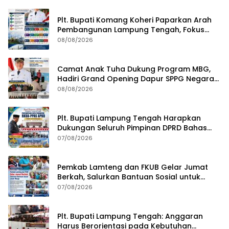
Plt. Bupati Komang Koheri Paparkan Arah
Pembangunan Lampung Tengah, Fokus
pada SDM, Ekonomi, Infrastruktur dan
08/08/2026
Kesejahteraan
Camat Anak Tuha Dukung Program MBG,
Hadiri Grand Opening Dapur SPPG Negara
Aji Tua Lampung Tengah
08/08/2026
Plt. Bupati Lampung Tengah Harapkan
Dukungan Seluruh Pimpinan DPRD Bahas
RKUA-PPAS APBD Tahun 2027
07/08/2026
Pemkab Lamteng dan FKUB Gelar Jumat
Berkah, Salurkan Bantuan Sosial untuk
Warga
07/08/2026
Plt. Bupati Lampung Tengah: Anggaran
Harus Berorientasi pada Kebutuhan