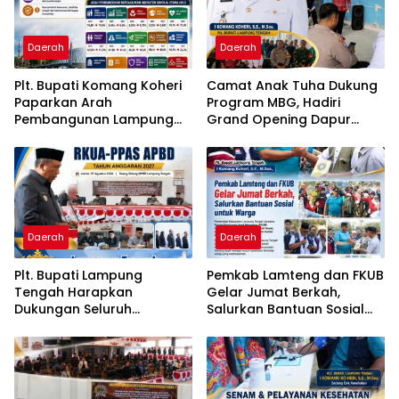
Daerah
Daerah
Plt. Bupati Komang Koheri
Camat Anak Tuha Dukung
Paparkan Arah
Program MBG, Hadiri
Pembangunan Lampung
Grand Opening Dapur
Tengah, Fokus pada SDM,
SPPG Negara Aji Tua
Ekonomi, Infrastruktur dan
Lampung Tengah
Kesejahteraan
Daerah
Daerah
Plt. Bupati Lampung
Pemkab Lamteng dan FKUB
Tengah Harapkan
Gelar Jumat Berkah,
Dukungan Seluruh
Salurkan Bantuan Sosial
Pimpinan DPRD Bahas
untuk Warga
RKUA-PPAS APBD Tahun
2027