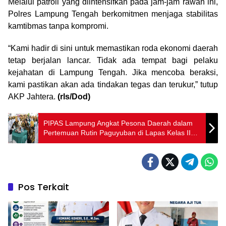
Melalui patroli yang diintensifkan pada jam-jam rawan ini,
Polres Lampung Tengah berkomitmen menjaga stabilitas
kamtibmas tanpa kompromi.
“Kami hadir di sini untuk memastikan roda ekonomi daerah
tetap berjalan lancar. Tidak ada tempat bagi pelaku
kejahatan di Lampung Tengah. Jika mencoba beraksi,
kami pastikan akan ada tindakan tegas dan terukur,” tutup
AKP Jahtera.
(rls/Dod)
PIPAS Lampung Angkat Pesona Daerah dalam
Pertemuan Rutin Paguyuban di Lapas Kelas IIA
Kotabumi
Pos Terkait