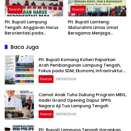
Daerah
Daerah
Plt. Bupati Lampung
Plt. Bupati Lamteng:
Tengah: Anggaran Harus
Silaturahmi Lintas Umat
Berorientasi pada
Beragama Menjaga
Kebutuhan Masyarakat
Kondusivitas Daerah
Baca Juga
Plt. Bupati Komang Koheri Paparkan
Arah Pembangunan Lampung Tengah,
Fokus pada SDM, Ekonomi, Infrastruktur
dan Kesejahteraan
Daerah
08/08/2026
Camat Anak Tuha Dukung Program MBG,
Hadiri Grand Opening Dapur SPPG
Negara Aji Tua Lampung Tengah
Daerah
08/08/2026
Plt. Bupati Lampung Tengah Harapkan