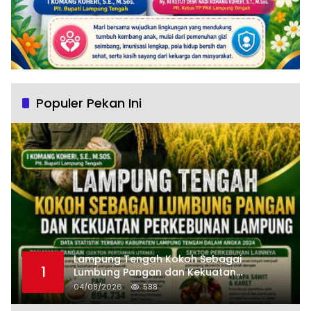
Populer Pekan Ini
Lampung Tengah Kokoh Sebagai
1
Lumbung Pangan dan Kekuatan
Perkebunan Lampung, Komang Koheri:
04/08/2026
588
Kemandirian Pangan adalah Fondasi