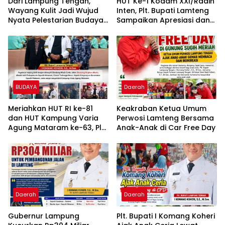
Dari Lampung Tengah,
HUT Ke-1 Kodam XXI/Radin
Wayang Kulit Jadi Wujud
Inten, Plt. Bupati Lamteng
Nyata Pelestarian Budaya
Sampaikan Apresiasi dan
Nusantara
Harapan untuk TNI
BUDAYA
Daerah
Meriahkan HUT RI ke-81
Keakraban Ketua Umum
dan HUT Kampung Varia
Perwosi Lamteng Bersama
Agung Mataram ke-63, Plt.
Anak-Anak di Car Free Day
Bupati Lampung Tengah
Hadiri Pagelaran Wayang
Kulit
Daerah
Daerah
Gubernur Lampung
Plt. Bupati I Komang Koheri