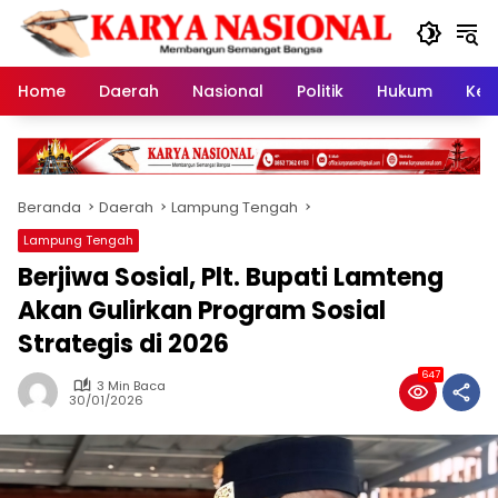
Langsung
ke
konten
Home
Daerah
Nasional
Politik
Hukum
Kes
Beranda
Daerah
Lampung Tengah
Lampung Tengah
Berjiwa Sosial, Plt. Bupati Lamteng
Akan Gulirkan Program Sosial
Strategis di 2026
647
3 Min Baca
30/01/2026