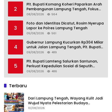
Menuju Indonesia Emas 2045
Plt. Bupati Komang Koheri Paparkan Arah
2
Pembangunan Lampung Tengah, Fokus
pada SDM, Ekonomi, Infrastruktur dan
08/08/2026
564
Kesejahteraan
Foto dan Identitas Dicatut, Rosim Nyerupa
3
Lapor ke Polres Lampung Tengah
05/08/2026
561
Gubernur Lampung Kucurkan Rp304 Miliar
4
untuk Jalan Lampung Tengah, Plt. Bupati
Komang Koheri Apresiasi
09/08/2026
489
Plt. Bupati Lamteng Salurkan Santunan,
5
Perkuat Kepedulian Sosial di Seputih
Mataram
09/08/2026
486
Terbaru
Dari Lampung Tengah, Wayang Kulit Jadi
Wujud Nyata Pelestarian Budaya
Nusantara
10/08/2026