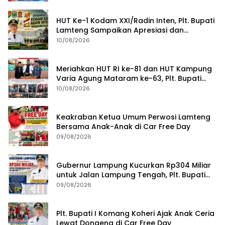
HUT Ke-1 Kodam XXI/Radin Inten, Plt. Bupati
Lamteng Sampaikan Apresiasi dan
Harapan untuk TNI
10/08/2026
Meriahkan HUT RI ke-81 dan HUT Kampung
Varia Agung Mataram ke-63, Plt. Bupati
Lampung Tengah Hadiri Pagelaran Wayang
10/08/2026
Kulit
Keakraban Ketua Umum Perwosi Lamteng
Bersama Anak-Anak di Car Free Day
09/08/2026
Gubernur Lampung Kucurkan Rp304 Miliar
untuk Jalan Lampung Tengah, Plt. Bupati
Komang Koheri Apresiasi
09/08/2026
Plt. Bupati I Komang Koheri Ajak Anak Ceria
Lewat Dongeng di Car Free Day