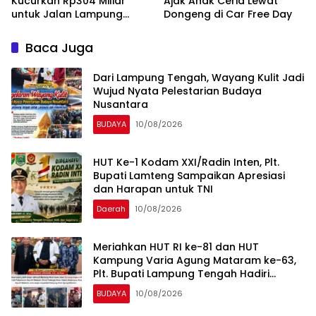
Kucurkan Rp304 Miliar
Ajak Anak Ceria Lewat
untuk Jalan Lampung
Dongeng di Car Free Day
Tengah, Plt. Bupati
Komang Koheri Apresiasi
Baca Juga
Dari Lampung Tengah, Wayang Kulit Jadi
Wujud Nyata Pelestarian Budaya
Nusantara
BUDAYA
10/08/2026
HUT Ke-1 Kodam XXI/Radin Inten, Plt.
Bupati Lamteng Sampaikan Apresiasi
dan Harapan untuk TNI
Daerah
10/08/2026
Meriahkan HUT RI ke-81 dan HUT
Kampung Varia Agung Mataram ke-63,
Plt. Bupati Lampung Tengah Hadiri
Pagelaran Wayang Kulit
BUDAYA
10/08/2026