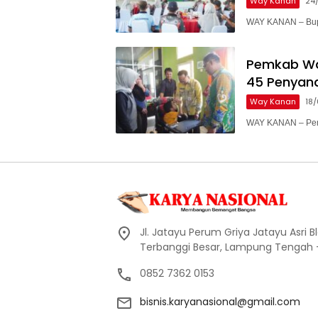
Way Kanan
24
WAY KANAN – Bupa
Pemkab Wa
45 Penyand
Way Kanan
18
WAY KANAN – Peme
Jl. Jatayu Perum Griya Jatayu Asri Bl
Terbanggi Besar, Lampung Tengah
0852 7362 0153
bisnis.karyanasional@gmail.com