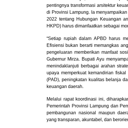
pentingnya transformasi arsitektur ke
di Provinsi Lampung. Ia menyampaika
2022 tentang Hubungan Keuangan an
HKPD) harus dimanfaatkan sebagai mom
“Setiap rupiah dalam APBD harus memb
Efisiensi bukan berarti memangkas an
pengeluaran memberikan manfaat sosi
Gubernur Mirza. Bupati Ayu menyamp
menindaklanjuti berbagai arahan stra
upaya memperkuat kemandirian fiskal 
(PAD), peningkatan kualitas belanja dae
keuangan daerah.
Melalui rapat koordinasi ini, diharapk
Pemerintah Provinsi Lampung dan Pem
pembangunan nasional maupun daerah
yang transparan, akuntabel, dan berori