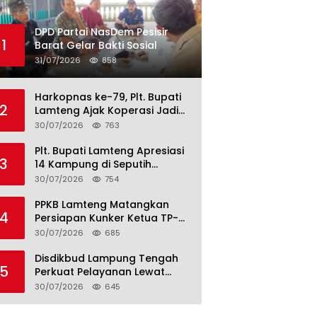
DPD Partai NasDem Pesisir
1
Barat Gelar Bakti Sosial
31/07/2026
858
Harkopnas ke-79, Plt. Bupati
2
Lamteng Ajak Koperasi Jadi
Motor Penggerak Ekonomi
30/07/2026
763
Plt. Bupati Lamteng Apresiasi
3
14 Kampung di Seputih
Raman Lunas PBB 2026, Harus
30/07/2026
754
Jadi Contoh!
PPKB Lamteng Matangkan
4
Persiapan Kunker Ketua TP-
PKK Provinsi, Launching
30/07/2026
685
Sekolah Lansia di 14 Kampung
Jadi Fokus
Disdikbud Lampung Tengah
5
Perkuat Pelayanan Lewat
S.M.I.L.E
30/07/2026
645