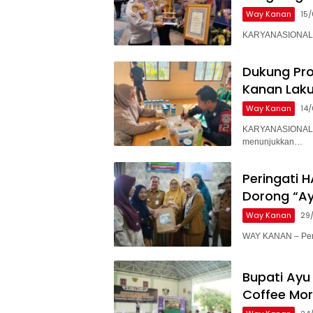
Way Kanan
15
KARYANASIONAL – 
Dukung Pr
Kanan Laku
Way Kanan
14
KARYANASIONAL –
menunjukkan…
Peringati
Dorong “Ay
Way Kanan
29
WAY KANAN – Pem
Bupati Ayu 
Coffee Mor