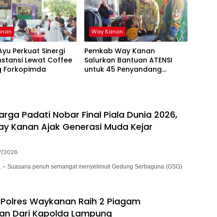
anan
Way Kanan
Ayu Perkuat Sinergi
Pemkab Way Kanan
Instansi Lewat Coffee
Salurkan Bantuan ATENSI
g Forkopimda
untuk 45 Penyandang
Disabilitas
rga Padati Nobar Final Piala Dunia 2026,
y Kanan Ajak Generasi Muda Kejar
7/2026
– Suasana penuh semangat menyelimuti Gedung Serbaguna (GSG)
 Polres Waykanan Raih 2 Piagam
an Dari Kapolda Lampung