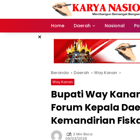
Langsung
ke
konten
Home
Daerah
Nasional
Pol
×
Beranda
Daerah
Way Kanan
Way Kanan
Bupati Way Kanan 
Forum Kepala Dae
Kemandirian Fisk
2 Min Baca
09/03/2026