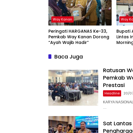
Way Kanan
Way K
Peringati HARGANAS Ke-33,
Bupati 
Pemkab Way Kanan Dorong
Lintas 
“Ayah Wajib Hadir”
Mornin
Baca Juga
Ratusan Wa
Pemkab Wa
Prestasi
Headline
20/0
KARYA NASIONAL 
…
Sat Lantas
Pengharga