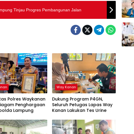
mpung Tinjau Progres Pembangunan Jalan
anan
Way Kanan
ntas Polres Waykanan
Dukung Program P4GN,
 Piagam Penghargaan
Seluruh Petugas Lapas Way
apolda Lampung
Kanan Lakukan Tes Urine