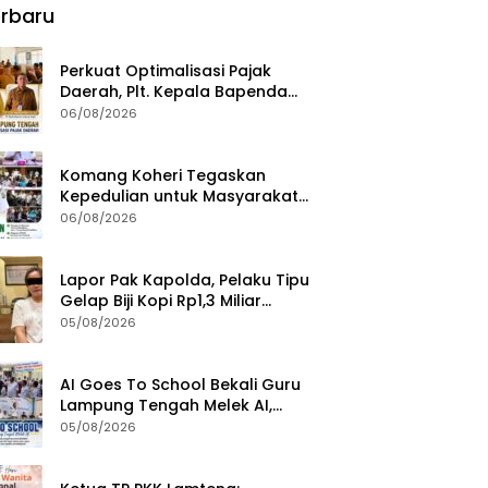
rbaru
Perkuat Optimalisasi Pajak
Daerah, Plt. Kepala Bapenda
Lampung Tengah Minta Seluruh
06/08/2026
Pengelola Tingkatkan Inovasi
dan Efektivitas Kinerja
Komang Koheri Tegaskan
Kepedulian untuk Masyarakat
Lampung Tengah Lewat
06/08/2026
Penyaluran Bantuan Disabilitas
Lapor Pak Kapolda, Pelaku Tipu
Gelap Biji Kopi Rp1,3 Miliar
Dibebaskan: Sempat
05/08/2026
Ditangkap di Jawa Tengah dan
Ditahan di Polda Lampung
AI Goes To School Bekali Guru
Lampung Tengah Melek AI,
Perkuat Transformasi
05/08/2026
Pendidikan Digital