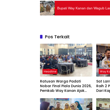
Bupati Way Kanan dan Wagub La
Pos Terkait
Headline
Way K
Ratusan Warga Padati
Sat La
Nobar Final Piala Dunia 2026,
Raih 2
Pemkab Way Kanan Ajak
Dari K
Generasi Muda Kejar
Prestasi