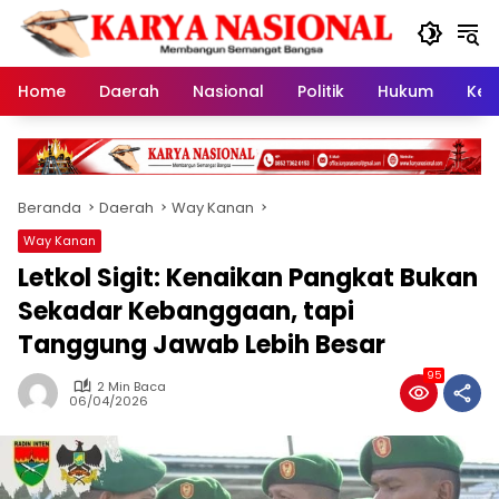
Langsung
ke
konten
Home
Daerah
Nasional
Politik
Hukum
Kes
Beranda
Daerah
Way Kanan
Way Kanan
Letkol Sigit: Kenaikan Pangkat Bukan
Sekadar Kebanggaan, tapi
Tanggung Jawab Lebih Besar
95
2 Min Baca
06/04/2026