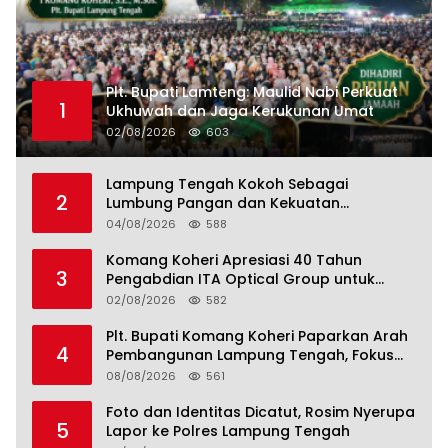
Plt. Bupati Lamteng: Maulid Nabi Perkuat
1
Ukhuwah dan Jaga Kerukunan Umat
02/08/2026
603
Lampung Tengah Kokoh Sebagai
2
Lumbung Pangan dan Kekuatan
Perkebunan Lampung, Komang Koheri:
04/08/2026
588
Kemandirian Pangan adalah Fondasi
Menuju Indonesia Emas 2045
Komang Koheri Apresiasi 40 Tahun
3
Pengabdian ITA Optical Group untuk
Kesehatan Mata Masyarakat Lamteng
02/08/2026
582
Plt. Bupati Komang Koheri Paparkan Arah
4
Pembangunan Lampung Tengah, Fokus
pada SDM, Ekonomi, Infrastruktur dan
08/08/2026
561
Kesejahteraan
Foto dan Identitas Dicatut, Rosim Nyerupa
5
Lapor ke Polres Lampung Tengah