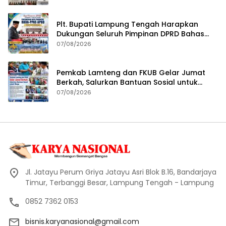
Plt. Bupati Lampung Tengah Harapkan
Dukungan Seluruh Pimpinan DPRD Bahas
RKUA-PPAS APBD Tahun 2027
07/08/2026
Pemkab Lamteng dan FKUB Gelar Jumat
Berkah, Salurkan Bantuan Sosial untuk
Warga
07/08/2026
Jl. Jatayu Perum Griya Jatayu Asri Blok B.16, Bandarjaya
Timur, Terbanggi Besar, Lampung Tengah - Lampung
0852 7362 0153
bisnis.karyanasional@gmail.com