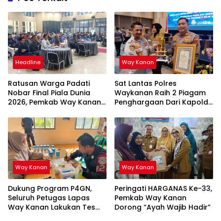
Headline
Way Kanan
Ratusan Warga Padati
Sat Lantas Polres
Nobar Final Piala Dunia
Waykanan Raih 2 Piagam
2026, Pemkab Way Kanan
Penghargaan Dari Kapolda
Ajak Generasi Muda Kejar
Lampung
Prestasi
Way Kanan
Way Kanan
Dukung Program P4GN,
Peringati HARGANAS Ke-33,
Seluruh Petugas Lapas
Pemkab Way Kanan
Way Kanan Lakukan Tes
Dorong “Ayah Wajib Hadir”
Urine