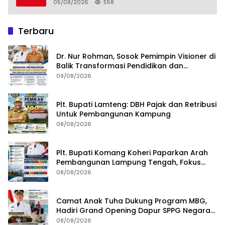
05/08/2026
558
Terbaru
Dr. Nur Rohman, Sosok Pemimpin Visioner di
Balik Transformasi Pendidikan dan
Kebudayaan Lampung Tengah
09/08/2026
Plt. Bupati Lamteng: DBH Pajak dan Retribusi
Untuk Pembangunan Kampung
08/08/2026
Plt. Bupati Komang Koheri Paparkan Arah
Pembangunan Lampung Tengah, Fokus
pada SDM, Ekonomi, Infrastruktur dan
08/08/2026
Kesejahteraan
Camat Anak Tuha Dukung Program MBG,
Hadiri Grand Opening Dapur SPPG Negara
Aji Tua Lampung Tengah
08/08/2026