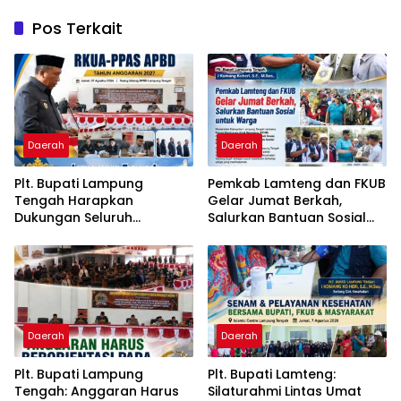
Pos Terkait
Daerah
Daerah
Plt. Bupati Lampung
Pemkab Lamteng dan FKUB
Tengah Harapkan
Gelar Jumat Berkah,
Dukungan Seluruh
Salurkan Bantuan Sosial
Pimpinan DPRD Bahas
untuk Warga
RKUA-PPAS APBD Tahun
2027
Daerah
Daerah
Plt. Bupati Lampung
Plt. Bupati Lamteng:
Tengah: Anggaran Harus
Silaturahmi Lintas Umat