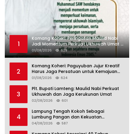
Komang Koheri: Peringatan Maulid Nabi
1
Jadi Momentum Perkuat Ukhuwah Umat di
Lampung Tengah
01/08/2026
629
Komang Koheri: Paguyuban Jujur Kreatif
2
Harus Jaga Persatuan untuk Kemajuan
Lampung Tengah
01/08/2026
624
Plt. Bupati Lamteng: Maulid Nabi Perkuat
3
Ukhuwah dan Jaga Kerukunan Umat
02/08/2026
601
Lampung Tengah Kokoh Sebagai
4
Lumbung Pangan dan Kekuatan
Perkebunan Lampung, Komang Koheri:
04/08/2026
587
Kemandirian Pangan adalah Fondasi
Menuju Indonesia Emas 2045
Komang Koheri Apresiasi 40 Tahun