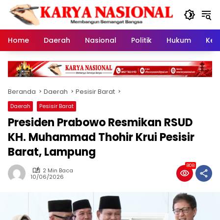
Langsung
ke
konten
Home
Daerah
Nasional
Politik
Hukum
Kes
Beranda
Daerah
Pesisir Barat
Daerah
Pesisir Barat
Presiden Prabowo Resmikan RSUD
KH. Muhammad Thohir Krui Pesisir
Barat, Lampung
808
2 Min Baca
10/06/2026