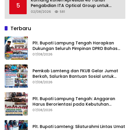
5
Pengabdian ITA Optical Group untuk
Kesehatan Mata Masyarakat Lamteng
02/08/2026
581
Terbaru
Plt. Bupati Lampung Tengah Harapkan
Dukungan Seluruh Pimpinan DPRD Bahas
RKUA-PPAS APBD Tahun 2027
07/08/2026
Pemkab Lamteng dan FKUB Gelar Jumat
Berkah, Salurkan Bantuan Sosial untuk
Warga
07/08/2026
Plt. Bupati Lampung Tengah: Anggaran
Harus Berorientasi pada Kebutuhan
Masyarakat
07/08/2026
Plt. Bupati Lamteng: Silaturahmi Lintas Umat