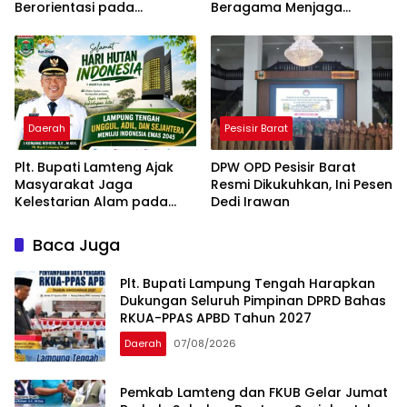
Berorientasi pada
Beragama Menjaga
Kebutuhan Masyarakat
Kondusivitas Daerah
Daerah
Pesisir Barat
Plt. Bupati Lamteng Ajak
DPW OPD Pesisir Barat
Masyarakat Jaga
Resmi Dikukuhkan, Ini Pesen
Kelestarian Alam pada
Dedi Irawan
Peringatan Hari Hutan
Indonesia 2026
Baca Juga
Plt. Bupati Lampung Tengah Harapkan
Dukungan Seluruh Pimpinan DPRD Bahas
RKUA-PPAS APBD Tahun 2027
Daerah
07/08/2026
Pemkab Lamteng dan FKUB Gelar Jumat