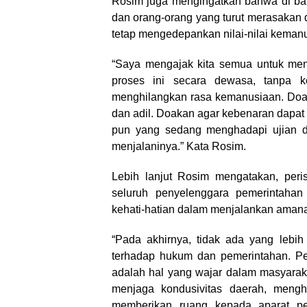
Rosim juga mengingatkan bahwa di bali
dan orang-orang yang turut merasakan 
tetap mengedepankan nilai-nilai keman
“Saya mengajak kita semua untuk men
proses ini secara dewasa, tanpa k
menghilangkan rasa kemanusiaan. Doaka
dan adil. Doakan agar kebenaran dapat
pun yang sedang menghadapi ujian d
menjalaninya.” Kata Rosim.
Lebih lanjut Rosim mengatakan, peris
seluruh penyelenggara pemerintahan m
kehati-hatian dalam menjalankan amana
“Pada akhirnya, tidak ada yang lebi
terhadap hukum dan pemerintahan. P
adalah hal yang wajar dalam masyaraka
menjaga kondusivitas daerah, mengh
memberikan ruang kepada aparat p