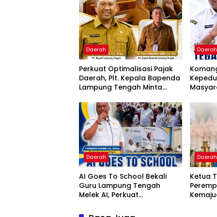
Daerah
Daera
Perkuat Optimalisasi Pajak
Komang
Daerah, Plt. Kepala Bapenda
Kepedul
Lampung Tengah Minta
Masyar
Seluruh Pengelola
Tengah
Tingkatkan Inovasi dan
Bantuan
Efektivitas Kinerja
Daerah
Daera
AI Goes To School Bekali
Ketua T
Guru Lampung Tengah
Peremp
Melek AI, Perkuat
Kemaju
Transformasi Pendidikan
Digital