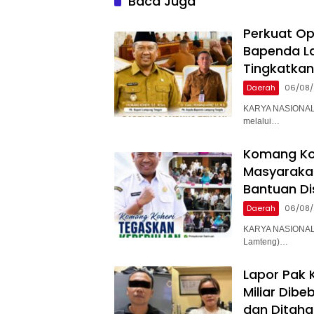
Baca Juga
Perkuat Opt
Bapenda La
Tingkatkan 
Daerah
06/08
KARYA NASIONAL 
melalui…
Komang Koh
Masyaraka
Bantuan Dis
Daerah
06/08
KARYA NASIONAL 
Lamteng)…
Lapor Pak K
Miliar Dib
dan Ditaha