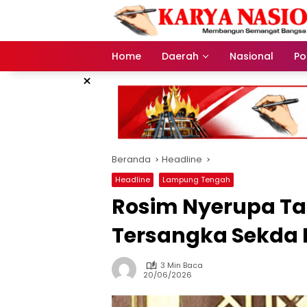
Langsung
ke
konten
Home
Daerah
Nasional
Pol
×
Beranda
Headline
Headline
Lampung Tengah
Rosim Nyerupa T
Tersangka Sekda
3 Min Baca
20/06/2026