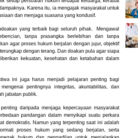
k setiap persoalan hukum terdapat keluarga, kerabat
dampaknya. Karena itu, ia mengajak masyarakat untuk
usiaan dan menjaga suasana yang kondusif.
doakan yang terbaik bagi seluruh pihak. Mengawal
ebencian, tanpa prasangka berlebihan dan tanpa
n agar proses hukum berjalan dengan jujur, objektif
 terungkap dengan terang. Dan doakan pula agar siapa
iberikan kekuatan, kesehatan dan ketabahan dalam
tiwa ini juga harus menjadi pelajaran penting bagi
engenai pentingnya integritas, akuntabilitas, dan
h jabatan publik.
h penting daripada menjaga kepercayaan masyarakat
erbedaan pandangan dalam menyikapi suatu perkara
t demokratis. Namun yang terpenting saat ini adalah
ormati proses hukum yang sedang berjalan, serta
enegak hukum dan pengadilan untuk menjalankan