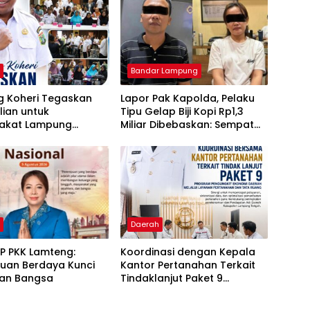
h
Bandar Lampung
 Koheri Tegaskan
Lapor Pak Kapolda, Pelaku
ian untuk
Tipu Gelap Biji Kopi Rp1,3
akat Lampung
Miliar Dibebaskan: Sempat
 Lewat Penyaluran
Ditangkap di Jawa Tengah
 Disabilitas
dan Ditahan di Polda
Lampung
h
Daerah
P PKK Lamteng:
Koordinasi dengan Kepala
uan Berdaya Kunci
Kantor Pertanahan Terkait
an Bangsa
Tindaklanjut Paket 9
Program Penguatan Ekonomi
Daerah Melalui Layanan