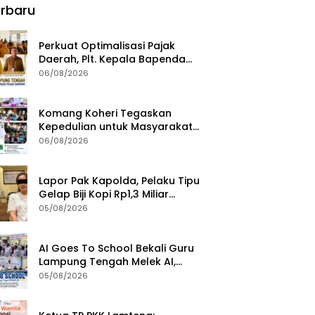
rbaru
Perkuat Optimalisasi Pajak
Daerah, Plt. Kepala Bapenda
Lampung Tengah Minta Seluruh
06/08/2026
Pengelola Tingkatkan Inovasi
dan Efektivitas Kinerja
Komang Koheri Tegaskan
Kepedulian untuk Masyarakat
Lampung Tengah Lewat
06/08/2026
Penyaluran Bantuan Disabilitas
Lapor Pak Kapolda, Pelaku Tipu
Gelap Biji Kopi Rp1,3 Miliar
Dibebaskan: Sempat
05/08/2026
Ditangkap di Jawa Tengah dan
Ditahan di Polda Lampung
AI Goes To School Bekali Guru
Lampung Tengah Melek AI,
Perkuat Transformasi
05/08/2026
Pendidikan Digital