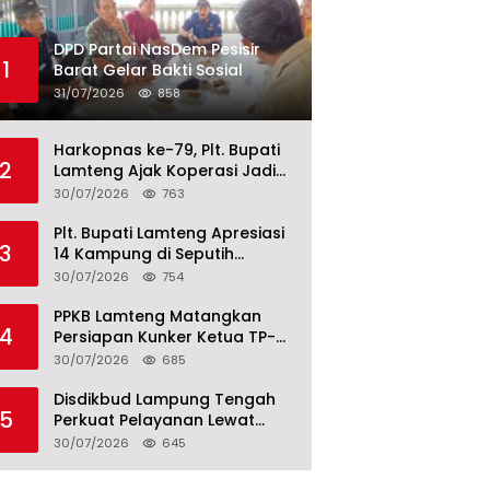
DPD Partai NasDem Pesisir
1
Barat Gelar Bakti Sosial
31/07/2026
858
Harkopnas ke-79, Plt. Bupati
2
Lamteng Ajak Koperasi Jadi
Motor Penggerak Ekonomi
30/07/2026
763
Plt. Bupati Lamteng Apresiasi
3
14 Kampung di Seputih
Raman Lunas PBB 2026, Harus
30/07/2026
754
Jadi Contoh!
PPKB Lamteng Matangkan
4
Persiapan Kunker Ketua TP-
PKK Provinsi, Launching
30/07/2026
685
Sekolah Lansia di 14 Kampung
Jadi Fokus
Disdikbud Lampung Tengah
5
Perkuat Pelayanan Lewat
S.M.I.L.E
30/07/2026
645