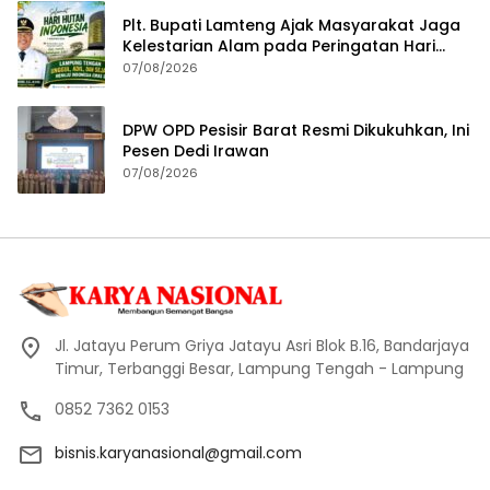
Plt. Bupati Lamteng Ajak Masyarakat Jaga
Kelestarian Alam pada Peringatan Hari
Hutan Indonesia 2026
07/08/2026
DPW OPD Pesisir Barat Resmi Dikukuhkan, Ini
Pesen Dedi Irawan
07/08/2026
Jl. Jatayu Perum Griya Jatayu Asri Blok B.16, Bandarjaya
Timur, Terbanggi Besar, Lampung Tengah - Lampung
0852 7362 0153
bisnis.karyanasional@gmail.com