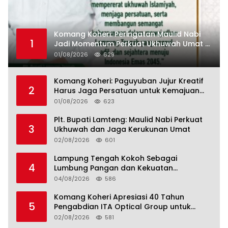
Komang Koheri: Peringatan Maulid Nabi
1
Jadi Momentum Perkuat Ukhuwah Umat di
Lampung Tengah
01/08/2026
629
Komang Koheri: Paguyuban Jujur Kreatif
2
Harus Jaga Persatuan untuk Kemajuan
Lampung Tengah
01/08/2026
623
Plt. Bupati Lamteng: Maulid Nabi Perkuat
3
Ukhuwah dan Jaga Kerukunan Umat
02/08/2026
601
Lampung Tengah Kokoh Sebagai
4
Lumbung Pangan dan Kekuatan
Perkebunan Lampung, Komang Koheri:
04/08/2026
586
Kemandirian Pangan adalah Fondasi
Menuju Indonesia Emas 2045
Komang Koheri Apresiasi 40 Tahun
5
Pengabdian ITA Optical Group untuk
Kesehatan Mata Masyarakat Lamteng
02/08/2026
581