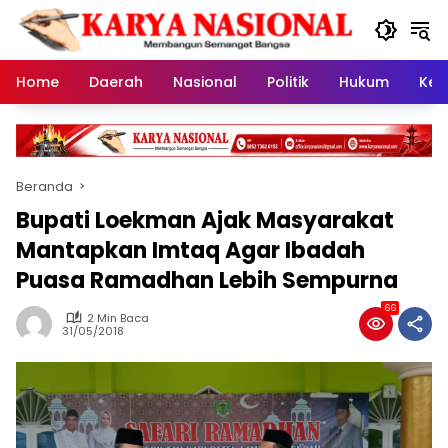
Langsung
ke
konten
Home
Daerah
Nasional
Politik
Hukum
Kes
Beranda
Bupati Loekman Ajak Masyarakat
Mantapkan Imtaq Agar Ibadah
Puasa Ramadhan Lebih Sempurna
66
2 Min Baca
31/05/2018