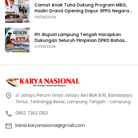
Camat Anak Tuha Dukung Program MBG,
Hadiri Grand Opening Dapur SPPG Negara
Aji Tua Lampung Tengah
08/08/2026
Plt. Bupati Lampung Tengah Harapkan
Dukungan Seluruh Pimpinan DPRD Bahas
RKUA-PPAS APBD Tahun 2027
07/08/2026
Jl. Jatayu Perum Griya Jatayu Asri Blok B.16, Bandarjaya
Timur, Terbanggi Besar, Lampung Tengah - Lampung
0852 7362 0153
bisnis.karyanasional@gmail.com