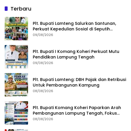
Terbaru
Plt. Bupati Lamteng Salurkan Santunan,
Perkuat Kepedulian Sosial di Seputih
Mataram
09/08/2026
Plt. Bupati I Komang Koheri Perkuat Mutu
Pendidikan Lampung Tengah
09/08/2026
Plt. Bupati Lamteng: DBH Pajak dan Retribusi
Untuk Pembangunan Kampung
08/08/2026
Plt. Bupati Komang Koheri Paparkan Arah
Pembangunan Lampung Tengah, Fokus
pada SDM, Ekonomi, Infrastruktur dan
08/08/2026
Kesejahteraan