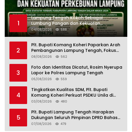
Lampung Tengah Kokoh Sebagai
1
Lumbung Pangan dan Kekuatan
Perkebunan Lampung, Komang Koheri:
04/08/2026
588
Kemandirian Pangan adalah Fondasi
Menuju Indonesia Emas 2045
Plt. Bupati Komang Koheri Paparkan Arah
2
Pembangunan Lampung Tengah, Fokus
pada SDM, Ekonomi, Infrastruktur dan
08/08/2026
562
Kesejahteraan
Foto dan Identitas Dicatut, Rosim Nyerupa
3
Lapor ke Polres Lampung Tengah
05/08/2026
559
Tingkatkan Kualitas SDM, Plt. Bupati
4
Komang Koheri Perkuat PSDKU Unila di
Lampung Tengah
03/08/2026
480
Plt. Bupati Lampung Tengah Harapkan
5
Dukungan Seluruh Pimpinan DPRD Bahas
RKUA-PPAS APBD Tahun 2027
07/08/2026
479