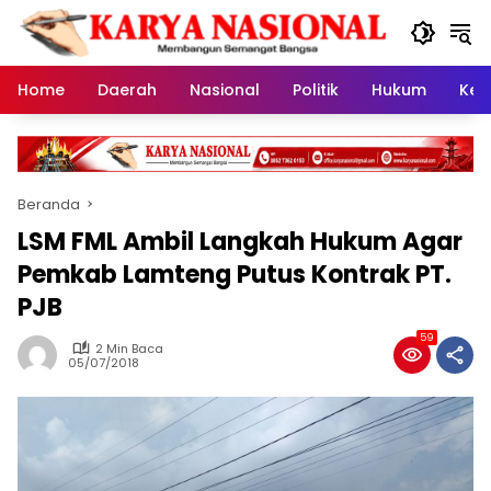
Langsung
ke
konten
Home
Daerah
Nasional
Politik
Hukum
Kes
Beranda
LSM FML Ambil Langkah Hukum Agar
Pemkab Lamteng Putus Kontrak PT.
PJB
59
2 Min Baca
05/07/2018