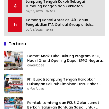
Lampung Tengah Kokoh Sebagai
4
Lumbung Pangan dan Kekuatan
Perkebunan Lampung, Komang Koheri:
04/08/2026
587
Kemandirian Pangan adalah Fondasi
Menuju Indonesia Emas 2045
Komang Koheri Apresiasi 40 Tahun
5
Pengabdian ITA Optical Group untuk
Kesehatan Mata Masyarakat Lamteng
02/08/2026
581
Terbaru
Camat Anak Tuha Dukung Program MBG,
Hadiri Grand Opening Dapur SPPG Negara
Aji Tua Lampung Tengah
08/08/2026
Plt. Bupati Lampung Tengah Harapkan
Dukungan Seluruh Pimpinan DPRD Bahas
RKUA-PPAS APBD Tahun 2027
07/08/2026
Pemkab Lamteng dan FKUB Gelar Jumat
Berkah, Salurkan Bantuan Sosial untuk