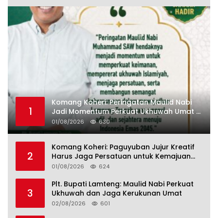
Komang Koheri: Peringatan Maulid Nabi
1
Jadi Momentum Perkuat Ukhuwah Umat di
Lampung Tengah
01/08/2026
630
Komang Koheri: Paguyuban Jujur Kreatif
2
Harus Jaga Persatuan untuk Kemajuan
Lampung Tengah
01/08/2026
624
Plt. Bupati Lamteng: Maulid Nabi Perkuat
3
Ukhuwah dan Jaga Kerukunan Umat
02/08/2026
601