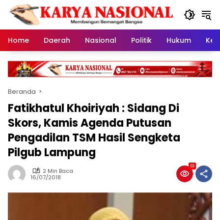
Langsung
ke
konten
Home
Daerah
Nasional
Politik
Hukum
Kes
Beranda
Fatikhatul Khoiriyah : Sidang Di
Skors, Kamis Agenda Putusan
Pengadilan TSM Hasil Sengketa
Pilgub Lampung
61
2 Min Baca
16/07/2018