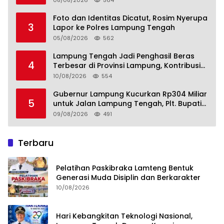
Kesejahteraan
Foto dan Identitas Dicatut, Rosim Nyerupa
3
Lapor ke Polres Lampung Tengah
05/08/2026
562
Lampung Tengah Jadi Penghasil Beras
4
Terbesar di Provinsi Lampung, Kontribusi
Nyata untuk Swasembada Pangan
10/08/2026
554
Nasional
Gubernur Lampung Kucurkan Rp304 Miliar
5
untuk Jalan Lampung Tengah, Plt. Bupati
Komang Koheri Apresiasi
09/08/2026
491
Terbaru
Pelatihan Paskibraka Lamteng Bentuk
Generasi Muda Disiplin dan Berkarakter
10/08/2026
Hari Kebangkitan Teknologi Nasional,