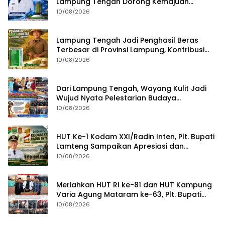
Lampung Tengah Dorong Kemajuan
Berbasis Inovasi
10/08/2026
Lampung Tengah Jadi Penghasil Beras
Terbesar di Provinsi Lampung, Kontribusi
Nyata untuk Swasembada Pangan
10/08/2026
Nasional
Dari Lampung Tengah, Wayang Kulit Jadi
Wujud Nyata Pelestarian Budaya
Nusantara
10/08/2026
HUT Ke-1 Kodam XXI/Radin Inten, Plt. Bupati
Lamteng Sampaikan Apresiasi dan
Harapan untuk TNI
10/08/2026
Meriahkan HUT RI ke-81 dan HUT Kampung
Varia Agung Mataram ke-63, Plt. Bupati
Lampung Tengah Hadiri Pagelaran Wayang
10/08/2026
Kulit