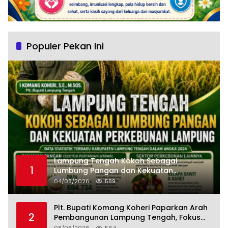
Populer Pekan Ini
Lampung Tengah Kokoh Sebagai
1
Lumbung Pangan dan Kekuatan
Perkebunan Lampung, Komang Koheri:
04/08/2026
589
Kemandirian Pangan adalah Fondasi
Menuju Indonesia Emas 2045
Plt. Bupati Komang Koheri Paparkan Arah
2
Pembangunan Lampung Tengah, Fokus
pada SDM, Ekonomi, Infrastruktur dan
08/08/2026
564