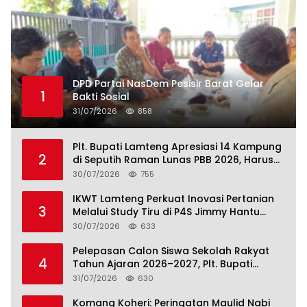
DPD Partai NasDem Pesisir Barat Gelar
1
Bakti Sosial
31/07/2026
858
Plt. Bupati Lamteng Apresiasi 14 Kampung
2
di Seputih Raman Lunas PBB 2026, Harus
Jadi Contoh!
30/07/2026
755
IKWT Lamteng Perkuat Inovasi Pertanian
3
Melalui Study Tiru di P4S Jimmy Hantu
Foundation
30/07/2026
633
Pelepasan Calon Siswa Sekolah Rakyat
4
Tahun Ajaran 2026–2027, Plt. Bupati
Lamteng Tegaskan Komitmen Hadirkan
31/07/2026
630
Pendidikan Berkualitas
Komang Koheri: Peringatan Maulid Nabi