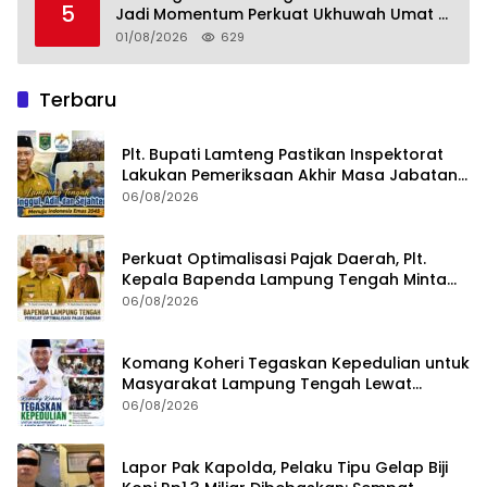
5
Jadi Momentum Perkuat Ukhuwah Umat di
Lampung Tengah
01/08/2026
629
Terbaru
Plt. Bupati Lamteng Pastikan Inspektorat
Lakukan Pemeriksaan Akhir Masa Jabatan
51 Kepala Kampung
06/08/2026
Perkuat Optimalisasi Pajak Daerah, Plt.
Kepala Bapenda Lampung Tengah Minta
Seluruh Pengelola Tingkatkan Inovasi dan
06/08/2026
Efektivitas Kinerja
Komang Koheri Tegaskan Kepedulian untuk
Masyarakat Lampung Tengah Lewat
Penyaluran Bantuan Disabilitas
06/08/2026
Lapor Pak Kapolda, Pelaku Tipu Gelap Biji