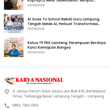
Kopi Rp1,3 Miliar Dibebaskan: Sempat
Ditangkap di Jawa Tengah dan Ditahan di
05/08/2026
Polda Lampung
AI Goes To School Bekali Guru Lampung
Tengah Melek AI, Perkuat Transformasi
Pendidikan Digital
05/08/2026
Ketua TP PKK Lamteng: Perempuan Berdaya
Kunci Kemajuan Bangsa
05/08/2026
Jl. Jatayu Perum Griya Jatayu Asri Blok B.16, Bandarjaya
Timur, Terbanggi Besar, Lampung Tengah - Lampung
0852 7362 0153