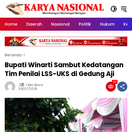
Langsung
ke
konten
Home
Daerah
Nasional
Politik
Hukum
Kes
Beranda
Bupati Winarti Sambut Kedatangan
Tim Penilai LSS-UKS di Gedung Aji
59
1 Min Baca
24/07/2018