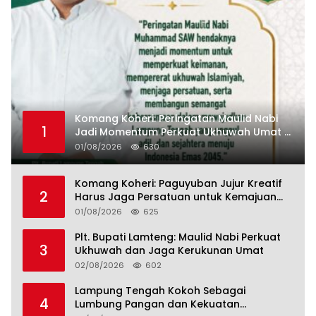
Komang Koheri: Peringatan Maulid Nabi
1
Jadi Momentum Perkuat Ukhuwah Umat di
Lampung Tengah
01/08/2026
630
Komang Koheri: Paguyuban Jujur Kreatif
2
Harus Jaga Persatuan untuk Kemajuan
Lampung Tengah
01/08/2026
625
Plt. Bupati Lamteng: Maulid Nabi Perkuat
3
Ukhuwah dan Jaga Kerukunan Umat
02/08/2026
602
Lampung Tengah Kokoh Sebagai
4
Lumbung Pangan dan Kekuatan