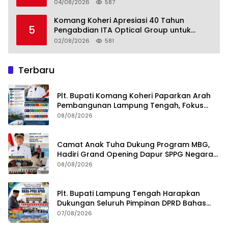
Perkebunan Lampung, Komang Koheri:
04/08/2026
587
Kemandirian Pangan adalah Fondasi
Menuju Indonesia Emas 2045
Komang Koheri Apresiasi 40 Tahun
5
Pengabdian ITA Optical Group untuk
Kesehatan Mata Masyarakat Lamteng
02/08/2026
581
Terbaru
Plt. Bupati Komang Koheri Paparkan Arah
Pembangunan Lampung Tengah, Fokus
pada SDM, Ekonomi, Infrastruktur dan
08/08/2026
Kesejahteraan
Camat Anak Tuha Dukung Program MBG,
Hadiri Grand Opening Dapur SPPG Negara
Aji Tua Lampung Tengah
08/08/2026
Plt. Bupati Lampung Tengah Harapkan
Dukungan Seluruh Pimpinan DPRD Bahas
RKUA-PPAS APBD Tahun 2027
07/08/2026