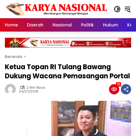
Langsung
ke
konten
Home
Daerah
Nasional
Politik
Hukum
Kes
Beranda
Ketua Topan RI Tulang Bawang
Dukung Wacana Pemasangan Portal
68
2 Min Baca
24/07/2018