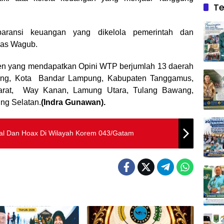
Te
paransi keuangan yang dikelola pemerintah dan
kas Wagub.
en yang mendapatkan Opini WTP berjumlah 13 daerah
mpung, Kota Bandar Lampung, Kabupaten Tanggamus,
arat, Way Kanan, Lamung Utara, Tulang Bawang,
ng Selatan.
(Indra Gunawan).
sial Dan Hoax Di Wilayah Korem 043/Gatam