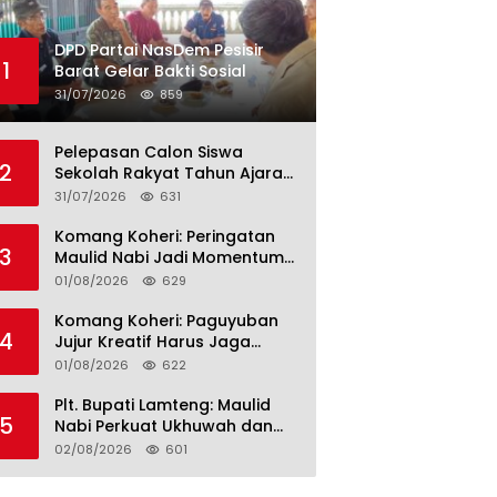
DPD Partai NasDem Pesisir
1
Barat Gelar Bakti Sosial
31/07/2026
859
Pelepasan Calon Siswa
2
Sekolah Rakyat Tahun Ajaran
2026–2027, Plt. Bupati
31/07/2026
631
Lamteng Tegaskan Komitmen
Hadirkan Pendidikan
Komang Koheri: Peringatan
3
Berkualitas
Maulid Nabi Jadi Momentum
Perkuat Ukhuwah Umat di
01/08/2026
629
Lampung Tengah
Komang Koheri: Paguyuban
4
Jujur Kreatif Harus Jaga
Persatuan untuk Kemajuan
01/08/2026
622
Lampung Tengah
Plt. Bupati Lamteng: Maulid
5
Nabi Perkuat Ukhuwah dan
Jaga Kerukunan Umat
02/08/2026
601