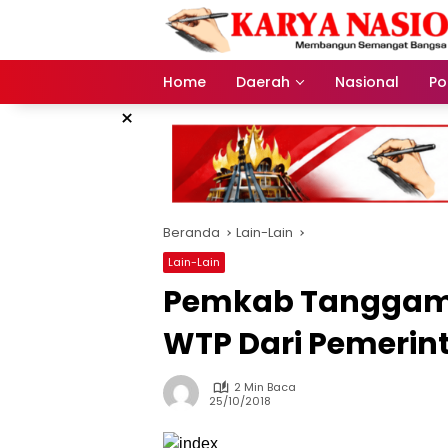
Langsung
ke
konten
Home
Daerah
Nasional
Pol
×
Beranda
Lain-Lain
Lain-Lain
Pemkab Tanggam
WTP Dari Pemerin
2 Min Baca
25/10/2018