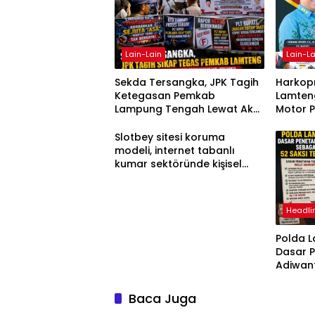
Lain-Lain
Lain-La
Sekda Tersangka, JPK Tagih
Harkopn
Ketegasan Pemkab
Lamteng
Lampung Tengah Lewat Aksi
Motor 
Damai
Slotbey sitesi koruma
modeli, internet tabanlı
kumar sektöründe kişisel
bilgilerinizi nasıl saklar?
Headli
Polda 
Dasar 
Adiwan
Tersang
Diperik
Baca Juga