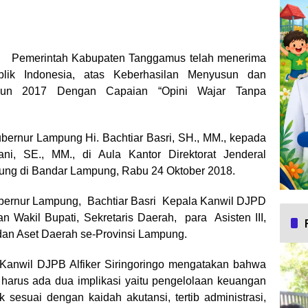
_
Pemerintah Kabupaten Tanggamus telah menerima
lik Indonesia, atas Keberhasilan Menyusun dan
hun 2017 Dengan Capaian “Opini Wajar Tanpa
bernur Lampung Hi. Bachtiar Basri, SH., MM., kepada
i, SE., MM., di Aula Kantor Direktorat Jenderal
ung di Bandar Lampung, Rabu 24 Oktober 2018.
Gubernur Lampung, Bachtiar Basri Kepala Kanwil DJPD
an Wakil Bupati, Sekretaris Daerah, para Asisten III,
an Aset Daerah se-Provinsi Lampung.
anwil DJPB Alfiker Siringoringo mengatakan bahwa
harus ada dua implikasi yaitu pengelolaan keuangan
 sesuai dengan kaidah akutansi, tertib administrasi,