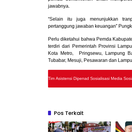
jawabnya.
“Selain itu juga menunjukkan tran
pertanggung jawaban keuangan” Pung
Perlu diketahui bahwa Pemda Kabupat
terdiri dari Pemerintah Provinsi La
Kota Metro, Pringsewu, Lampung B
Tubabar, Mesuji, Pesawaran dan Lampu
Tim Asistensi Dipenad Sosialisasi Media So
Pos Terkait