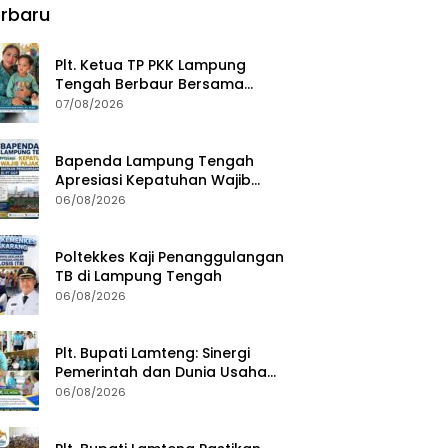
rbaru
Plt. Ketua TP PKK Lampung
Tengah Berbaur Bersama
Anak-anak di PT GGP
07/08/2026
Bapenda Lampung Tengah
Apresiasi Kepatuhan Wajib
Pajak, Siapkan Pengawasan
06/08/2026
Terpadu di PT GGP
Poltekkes Kaji Penanggulangan
TB di Lampung Tengah
06/08/2026
Plt. Bupati Lamteng: Sinergi
Pemerintah dan Dunia Usaha
Kunci Pembangunan
06/08/2026
Berkelanjutan