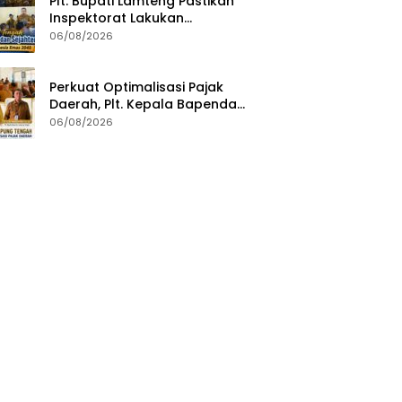
Plt. Bupati Lamteng Pastikan
Inspektorat Lakukan
Pemeriksaan Akhir Masa
06/08/2026
Jabatan 51 Kepala Kampung
Perkuat Optimalisasi Pajak
Daerah, Plt. Kepala Bapenda
Lampung Tengah Minta Seluruh
06/08/2026
Pengelola Tingkatkan Inovasi
dan Efektivitas Kinerja