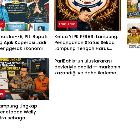
in
Lain-Lain
as ke-79, Plt. Bupati
Ketua YLPK PERARI Lampung:
 Ajak Koperasi Jadi
Penanganan Status Sekda
Penggerak Ekonomi
Lampung Tengah Harus
Berdasarkan Aturan, Bukan
Tekanan Opini
PariBahis-un uluslararası
devleriyle analizi — markanın
kazandığı ve daha ilerlemesi
zorunlu kategoriler
ne
Lampung Ungkap
Penetapan Welly
tra sebagai
ka, 52 Saksi Telah
sa