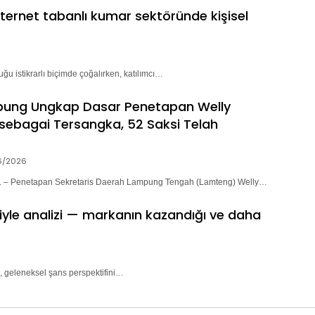
nternet tabanlı kumar sektöründe kişisel
ğu istikrarlı biçimde çoğalırken, katılımcı…
pung Ungkap Dasar Penetapan Welly
sebagai Tersangka, 52 Saksi Telah
6/2026
– Penetapan Sekretaris Daerah Lampung Tengah (Lamteng) Welly…
riyle analizi — markanın kazandığı ve daha
, geleneksel şans perspektifini…