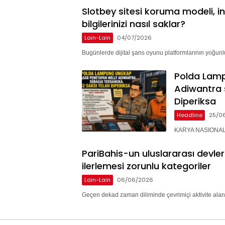
Slotbey sitesi koruma modeli, i
bilgilerinizi nasıl saklar?
Lain-Lain
04/07/2026
Bugünlerde dijital şans oyunu platformlarının yoğunlu
Polda Lam
Adiwantra 
Diperiksa
Headline
25/0
KARYA NASIONAL 
PariBahis-un uluslararası devle
ilerlemesi zorunlu kategoriler
Lain-Lain
06/06/2026
Geçen dekad zaman diliminde çevrimiçi aktivite alan