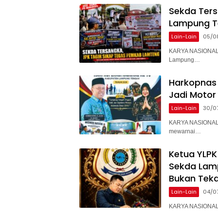
Sekda Ter
Lampung T
Lain-Lain
05/0
KARYA NASIONAL 
Lampung…
Harkopnas 
Jadi Motor
Lain-Lain
30/0
KARYA NASIONAL 
mewarnai…
Ketua YLPK
Sekda Lam
Bukan Teka
Lain-Lain
04/0
KARYA NASIONAL –