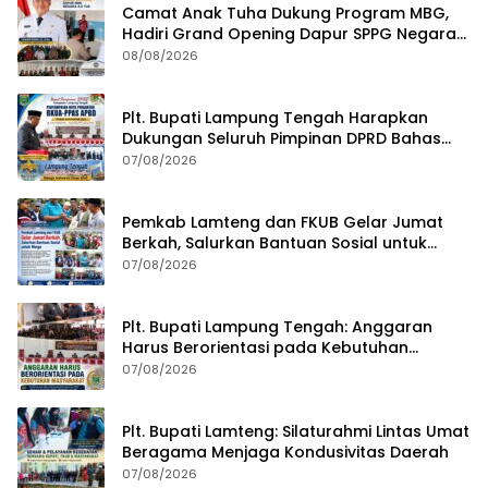
Camat Anak Tuha Dukung Program MBG,
Hadiri Grand Opening Dapur SPPG Negara
Aji Tua Lampung Tengah
08/08/2026
Plt. Bupati Lampung Tengah Harapkan
Dukungan Seluruh Pimpinan DPRD Bahas
RKUA-PPAS APBD Tahun 2027
07/08/2026
Pemkab Lamteng dan FKUB Gelar Jumat
Berkah, Salurkan Bantuan Sosial untuk
Warga
07/08/2026
Plt. Bupati Lampung Tengah: Anggaran
Harus Berorientasi pada Kebutuhan
Masyarakat
07/08/2026
Plt. Bupati Lamteng: Silaturahmi Lintas Umat
Beragama Menjaga Kondusivitas Daerah
07/08/2026