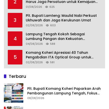
2
Harus Jaga Persatuan untuk Kemajuan
Lampung Tengah
01/08/2026
625
Plt. Bupati Lamteng: Maulid Nabi Perkuat
3
Ukhuwah dan Jaga Kerukunan Umat
02/08/2026
603
Lampung Tengah Kokoh Sebagai
4
Lumbung Pangan dan Kekuatan
Perkebunan Lampung, Komang Koheri:
04/08/2026
588
Kemandirian Pangan adalah Fondasi
Menuju Indonesia Emas 2045
Komang Koheri Apresiasi 40 Tahun
5
Pengabdian ITA Optical Group untuk
Kesehatan Mata Masyarakat Lamteng
02/08/2026
581
Terbaru
Plt. Bupati Komang Koheri Paparkan Arah
Pembangunan Lampung Tengah, Fokus
pada SDM, Ekonomi, Infrastruktur dan
08/08/2026
Kesejahteraan