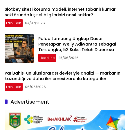
Slotbey sitesi koruma modeli, internet tabanlı kumar
sektöründe kişisel bilgilerinizi nasıl saklar?
Lain-Lain
04/07/2026
Polda Lampung Ungkap Dasar
Penetapan Welly Adiwantra sebagai
Tersangka, 52 Saksi Telah Diperiksa
Headline
25/06/2026
PariBahis-un uluslararası devleriyle analizi — markanın
kazandığı ve daha ilerlemesi zorunlu kategoriler
Lain-Lain
06/06/2026
Advertisement