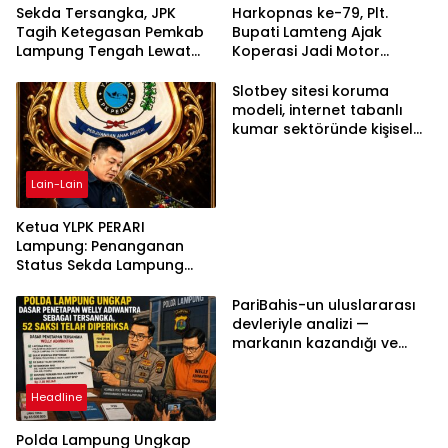
Sekda Tersangka, JPK
Harkopnas ke-79, Plt.
Tagih Ketegasan Pemkab
Bupati Lamteng Ajak
Lampung Tengah Lewat
Koperasi Jadi Motor
Aksi Damai
Penggerak Ekonomi
Slotbey sitesi koruma
modeli, internet tabanlı
kumar sektöründe kişisel
bilgilerinizi nasıl saklar?
Lain-Lain
Ketua YLPK PERARI
Lampung: Penanganan
Status Sekda Lampung
Tengah Harus
Berdasarkan Aturan,
PariBahis-un uluslararası
Bukan Tekanan Opini
devleriyle analizi —
markanın kazandığı ve
daha ilerlemesi zorunlu
kategoriler
Headline
Polda Lampung Ungkap