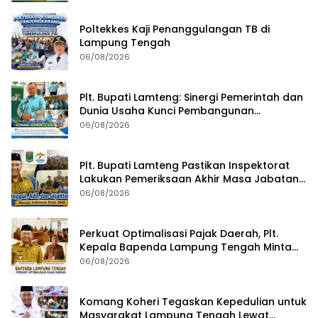
Poltekkes Kaji Penanggulangan TB di
Lampung Tengah
06/08/2026
Plt. Bupati Lamteng: Sinergi Pemerintah dan
Dunia Usaha Kunci Pembangunan
Berkelanjutan
06/08/2026
Plt. Bupati Lamteng Pastikan Inspektorat
Lakukan Pemeriksaan Akhir Masa Jabatan
51 Kepala Kampung
06/08/2026
Perkuat Optimalisasi Pajak Daerah, Plt.
Kepala Bapenda Lampung Tengah Minta
Seluruh Pengelola Tingkatkan Inovasi dan
06/08/2026
Efektivitas Kinerja
Komang Koheri Tegaskan Kepedulian untuk
Masyarakat Lampung Tengah Lewat