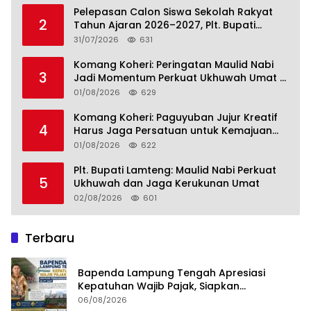
Pelepasan Calon Siswa Sekolah Rakyat
2
Tahun Ajaran 2026–2027, Plt. Bupati
Lamteng Tegaskan Komitmen Hadirkan
31/07/2026
631
Pendidikan Berkualitas
Komang Koheri: Peringatan Maulid Nabi
3
Jadi Momentum Perkuat Ukhuwah Umat di
Lampung Tengah
01/08/2026
629
Komang Koheri: Paguyuban Jujur Kreatif
4
Harus Jaga Persatuan untuk Kemajuan
Lampung Tengah
01/08/2026
622
Plt. Bupati Lamteng: Maulid Nabi Perkuat
5
Ukhuwah dan Jaga Kerukunan Umat
02/08/2026
601
Terbaru
Bapenda Lampung Tengah Apresiasi
Kepatuhan Wajib Pajak, Siapkan
Pengawasan Terpadu di PT GGP
06/08/2026