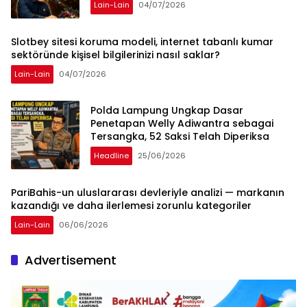
Lain-Lain
04/07/2026
Slotbey sitesi koruma modeli, internet tabanlı kumar
sektöründe kişisel bilgilerinizi nasıl saklar?
Lain-Lain
04/07/2026
Polda Lampung Ungkap Dasar
Penetapan Welly Adiwantra sebagai
Tersangka, 52 Saksi Telah Diperiksa
Headline
25/06/2026
PariBahis-un uluslararası devleriyle analizi — markanın
kazandığı ve daha ilerlemesi zorunlu kategoriler
Lain-Lain
06/06/2026
Advertisement