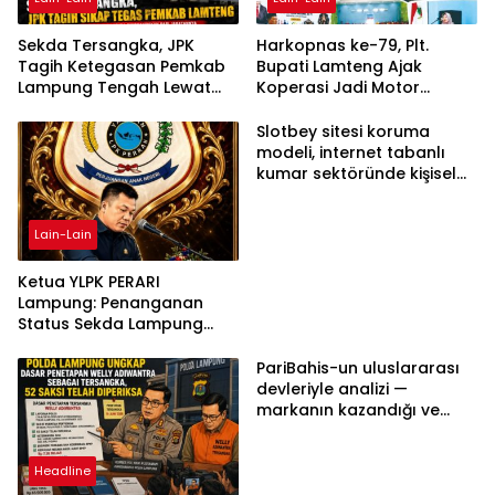
Sekda Tersangka, JPK
Harkopnas ke-79, Plt.
Tagih Ketegasan Pemkab
Bupati Lamteng Ajak
Lampung Tengah Lewat
Koperasi Jadi Motor
Aksi Damai
Penggerak Ekonomi
Slotbey sitesi koruma
modeli, internet tabanlı
kumar sektöründe kişisel
bilgilerinizi nasıl saklar?
Lain-Lain
Ketua YLPK PERARI
Lampung: Penanganan
Status Sekda Lampung
Tengah Harus
Berdasarkan Aturan,
PariBahis-un uluslararası
Bukan Tekanan Opini
devleriyle analizi —
markanın kazandığı ve
daha ilerlemesi zorunlu
kategoriler
Headline