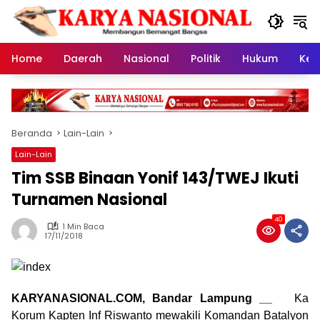
Langsung
ke
konten
Home
Daerah
Nasional
Politik
Hukum
Kes
Beranda
Lain-Lain
Lain-Lain
Tim SSB Binaan Yonif 143/TWEJ Ikuti
Turnamen Nasional
40
1 Min Baca
17/11/2018
KARYANASIONAL.COM, Bandar Lampung __
Ka
Korum Kapten Inf Riswanto mewakili Komandan Batalyon