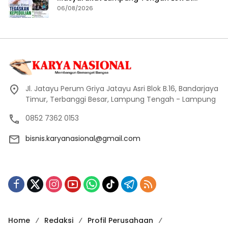
Penyaluran Bantuan Disabilitas
06/08/2026
Jl. Jatayu Perum Griya Jatayu Asri Blok B.16, Bandarjaya
Timur, Terbanggi Besar, Lampung Tengah - Lampung
0852 7362 0153
bisnis.karyanasional@gmail.com
Home
Redaksi
Profil Perusahaan