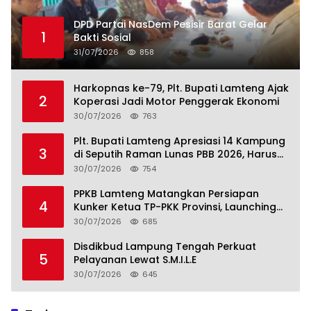
DPD Partai NasDem Pesisir Barat Gelar
1
Bakti Sosial
31/07/2026
858
Harkopnas ke-79, Plt. Bupati Lamteng Ajak
2
Koperasi Jadi Motor Penggerak Ekonomi
30/07/2026
763
Plt. Bupati Lamteng Apresiasi 14 Kampung
3
di Seputih Raman Lunas PBB 2026, Harus
Jadi Contoh!
30/07/2026
754
PPKB Lamteng Matangkan Persiapan
4
Kunker Ketua TP-PKK Provinsi, Launching
Sekolah Lansia di 14 Kampung Jadi Fokus
30/07/2026
685
Disdikbud Lampung Tengah Perkuat
5
Pelayanan Lewat S.M.I.L.E
30/07/2026
645