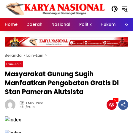
Langsung
ke
konten
Home
Daerah
Nasional
Politik
Hukum
Kes
Beranda
Lain-Lain
Lain-Lain
Masyarakat Gunung Sugih
Manfaatkan Pengobatan Gratis Di
Stan Pameran Alutsista
59
1 Min Baca
18/11/2018