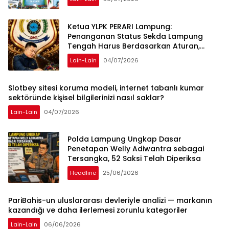
Ketua YLPK PERARI Lampung:
Penanganan Status Sekda Lampung
Tengah Harus Berdasarkan Aturan,
Bukan Tekanan Opini
Lain-Lain
04/07/2026
Slotbey sitesi koruma modeli, internet tabanlı kumar
sektöründe kişisel bilgilerinizi nasıl saklar?
Lain-Lain
04/07/2026
Polda Lampung Ungkap Dasar
Penetapan Welly Adiwantra sebagai
Tersangka, 52 Saksi Telah Diperiksa
Headline
25/06/2026
PariBahis-un uluslararası devleriyle analizi — markanın
kazandığı ve daha ilerlemesi zorunlu kategoriler
Lain-Lain
06/06/2026