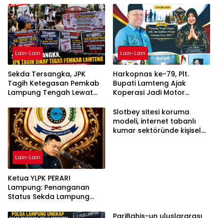
Lain-Lain
Lain-Lain
Sekda Tersangka, JPK
Harkopnas ke-79, Plt.
Tagih Ketegasan Pemkab
Bupati Lamteng Ajak
Lampung Tengah Lewat
Koperasi Jadi Motor
Aksi Damai
Penggerak Ekonomi
Slotbey sitesi koruma
modeli, internet tabanlı
kumar sektöründe kişisel
bilgilerinizi nasıl saklar?
Lain-Lain
Ketua YLPK PERARI
Lampung: Penanganan
Status Sekda Lampung
Tengah Harus
Berdasarkan Aturan,
PariBahis-un uluslararası