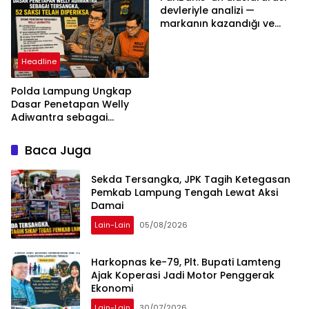
Bukan Tekanan Opini
devleriyle analizi —
markanın kazandığı ve
daha ilerlemesi zorunlu
kategoriler
Headline
Polda Lampung Ungkap
Dasar Penetapan Welly
Adiwantra sebagai
Tersangka, 52 Saksi Telah
Diperiksa
Baca Juga
Sekda Tersangka, JPK Tagih Ketegasan
Pemkab Lampung Tengah Lewat Aksi
Damai
Lain-Lain
05/08/2026
Harkopnas ke-79, Plt. Bupati Lamteng
Ajak Koperasi Jadi Motor Penggerak
Ekonomi
Lain-Lain
30/07/2026