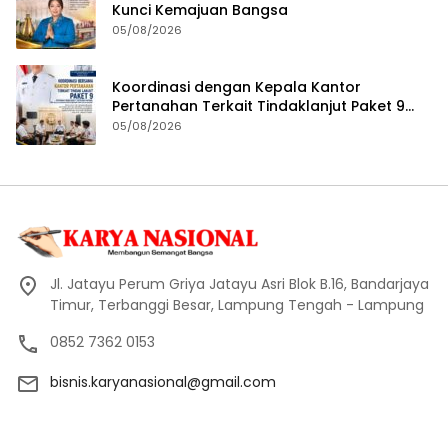
Kunci Kemajuan Bangsa
05/08/2026
Koordinasi dengan Kepala Kantor
Pertanahan Terkait Tindaklanjut Paket 9
Program Penguatan Ekonomi Daerah
05/08/2026
Melalui Layanan Pertanahan dan Tata
Ruang
Jl. Jatayu Perum Griya Jatayu Asri Blok B.16, Bandarjaya
Timur, Terbanggi Besar, Lampung Tengah - Lampung
0852 7362 0153
bisnis.karyanasional@gmail.com