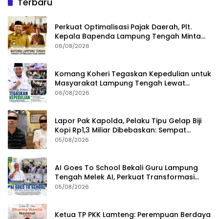
Terbaru
Perkuat Optimalisasi Pajak Daerah, Plt.
Kepala Bapenda Lampung Tengah Minta
Seluruh Pengelola Tingkatkan Inovasi dan
06/08/2026
Efektivitas Kinerja
Komang Koheri Tegaskan Kepedulian untuk
Masyarakat Lampung Tengah Lewat
Penyaluran Bantuan Disabilitas
06/08/2026
Lapor Pak Kapolda, Pelaku Tipu Gelap Biji
Kopi Rp1,3 Miliar Dibebaskan: Sempat
Ditangkap di Jawa Tengah dan Ditahan di
05/08/2026
Polda Lampung
AI Goes To School Bekali Guru Lampung
Tengah Melek AI, Perkuat Transformasi
Pendidikan Digital
05/08/2026
Ketua TP PKK Lamteng: Perempuan Berdaya