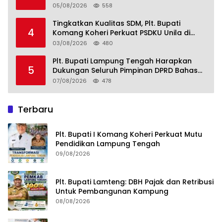
05/08/2026
558
Tingkatkan Kualitas SDM, Plt. Bupati
4
Komang Koheri Perkuat PSDKU Unila di
Lampung Tengah
03/08/2026
480
Plt. Bupati Lampung Tengah Harapkan
5
Dukungan Seluruh Pimpinan DPRD Bahas
RKUA-PPAS APBD Tahun 2027
07/08/2026
478
Terbaru
Plt. Bupati I Komang Koheri Perkuat Mutu
Pendidikan Lampung Tengah
09/08/2026
Plt. Bupati Lamteng: DBH Pajak dan Retribusi
Untuk Pembangunan Kampung
08/08/2026