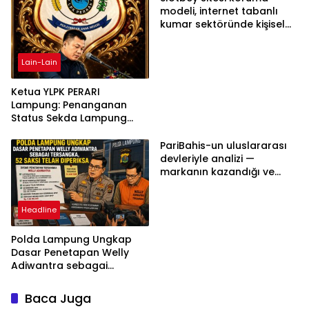
modeli, internet tabanlı
kumar sektöründe kişisel
bilgilerinizi nasıl saklar?
Lain-Lain
Ketua YLPK PERARI
Lampung: Penanganan
Status Sekda Lampung
Tengah Harus
Berdasarkan Aturan,
PariBahis-un uluslararası
Bukan Tekanan Opini
devleriyle analizi —
markanın kazandığı ve
daha ilerlemesi zorunlu
kategoriler
Headline
Polda Lampung Ungkap
Dasar Penetapan Welly
Adiwantra sebagai
Tersangka, 52 Saksi Telah
Diperiksa
Baca Juga