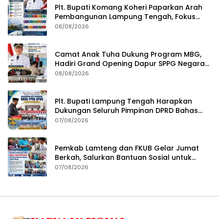
Plt. Bupati Komang Koheri Paparkan Arah
Pembangunan Lampung Tengah, Fokus
pada SDM, Ekonomi, Infrastruktur dan
08/08/2026
Kesejahteraan
Camat Anak Tuha Dukung Program MBG,
Hadiri Grand Opening Dapur SPPG Negara
Aji Tua Lampung Tengah
08/08/2026
Plt. Bupati Lampung Tengah Harapkan
Dukungan Seluruh Pimpinan DPRD Bahas
RKUA-PPAS APBD Tahun 2027
07/08/2026
Pemkab Lamteng dan FKUB Gelar Jumat
Berkah, Salurkan Bantuan Sosial untuk
Warga
07/08/2026