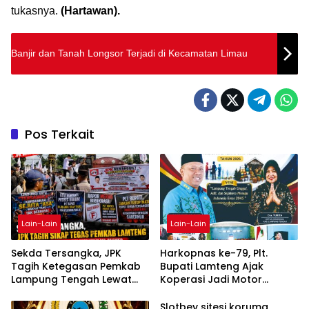
tukasnya.
(Hartawan).
Banjir dan Tanah Longsor Terjadi di Kecamatan Limau
Pos Terkait
Lain-Lain
Lain-Lain
Sekda Tersangka, JPK
Harkopnas ke-79, Plt.
Tagih Ketegasan Pemkab
Bupati Lamteng Ajak
Lampung Tengah Lewat
Koperasi Jadi Motor
Aksi Damai
Penggerak Ekonomi
Slotbey sitesi koruma