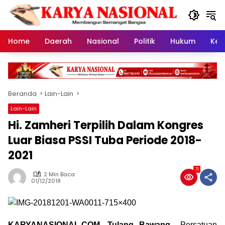
Langsung
ke
konten
Home
Daerah
Nasional
Politik
Hukum
Kes
Beranda
Lain-Lain
Lain-Lain
Hi. Zamheri Terpilih Dalam Kongres
Luar Biasa PSSI Tuba Periode 2018-
2021
71
2 Min Baca
01/12/2018
KARYANASIONAL.COM, Tulang Bawang_
Persatuan