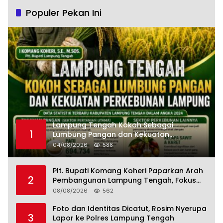
Populer Pekan Ini
Lampung Tengah Kokoh Sebagai
1
Lumbung Pangan dan Kekuatan
Perkebunan Lampung, Komang Koheri:
04/08/2026
588
Kemandirian Pangan adalah Fondasi
Menuju Indonesia Emas 2045
Plt. Bupati Komang Koheri Paparkan Arah
2
Pembangunan Lampung Tengah, Fokus
pada SDM, Ekonomi, Infrastruktur dan
08/08/2026
562
Kesejahteraan
Foto dan Identitas Dicatut, Rosim Nyerupa
3
Lapor ke Polres Lampung Tengah