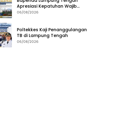
Bapenda Lampung Tengah
Apresiasi Kepatuhan Wajib
Pajak, Siapkan Pengawasan
06/08/2026
Terpadu di PT GGP
Poltekkes Kaji Penanggulangan
TB di Lampung Tengah
06/08/2026