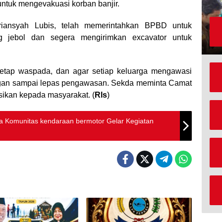
ntuk mengevakuasi korban banjir.
iansyah Lubis, telah memerintahkan BPBD untuk
ng jebol dan segera mengirimkan excavator untuk
etap waspada, dan agar setiap keluarga mengawasi
ngan sampai lepas pengawasan. Sekda meminta Camat
sikan kepada masyarakat. (
Rls
)
ma Komunitas kendaraan bermotor Gelar Kegiatan