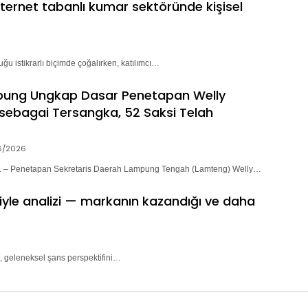
nternet tabanlı kumar sektöründe kişisel
ğu istikrarlı biçimde çoğalırken, katılımcı…
pung Ungkap Dasar Penetapan Welly
sebagai Tersangka, 52 Saksi Telah
6/2026
– Penetapan Sekretaris Daerah Lampung Tengah (Lamteng) Welly…
riyle analizi — markanın kazandığı ve daha
, geleneksel şans perspektifini…