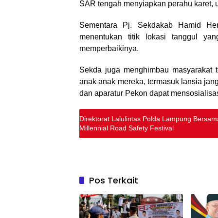
SAR tengah menyiapkan perahu karet, u
Sementara Pj. Sekdakab Hamid Her
menentukan titik lokasi tanggul ya
memperbaikinya.
Sekda juga menghimbau masyarakat t
anak anak mereka, termasuk lansia ja
dan aparatur Pekon dapat mensosialisa
Direktorat Lalulintas Polda Lampung Bersa
Millennial Road Safety Festival
Pos Terkait