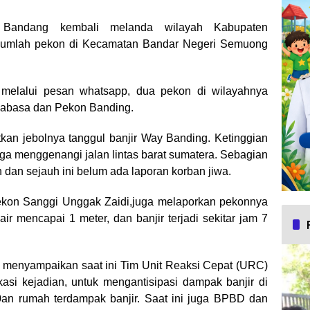
Bandang kembali melanda wilayah Kabupaten
sejumlah pekon di Kecamatan Bandar Negeri Semuong
lalui pesan whatsapp, dua pekon di wilayahnya
ajabasa dan Pekon Banding.
kan jebolnya tanggul banjir Way Banding. Ketinggian
 juga menggenangi jalan lintas barat sumatera. Sebagian
an sejauh ini belum ada laporan korban jiwa.
ekon Sanggi Unggak Zaidi,juga melaporkan pekonnya
 air mencapai 1 meter, dan banjir terjadi sekitar jam 7
menyampaikan saat ini Tim Unit Reaksi Cepat (URC)
i kejadian, untuk mengantisipasi dampak banjir di
00an rumah terdampak banjir. Saat ini juga BPBD dan