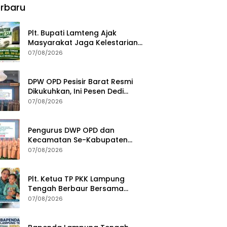
rbaru
Fondasi Menuju Indonesia
Emas 2045
Plt. Bupati Lamteng Ajak
Masyarakat Jaga Kelestarian
Alam pada Peringatan Hari
07/08/2026
Hutan Indonesia 2026
DPW OPD Pesisir Barat Resmi
Dikukuhkan, Ini Pesen Dedi
Irawan
07/08/2026
Pengurus DWP OPD dan
Kecamatan Se-Kabupaten
Pesisir Barat Resmi Dikukuhkan
07/08/2026
Plt. Ketua TP PKK Lampung
Tengah Berbaur Bersama
Anak-anak di PT GGP
07/08/2026