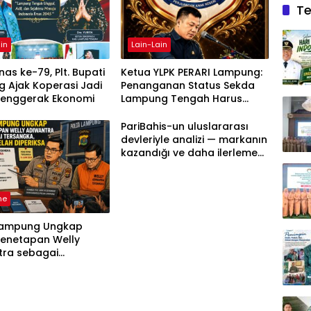
Te
in
Lain-Lain
as ke-79, Plt. Bupati
Ketua YLPK PERARI Lampung:
 Ajak Koperasi Jadi
Penanganan Status Sekda
Penggerak Ekonomi
Lampung Tengah Harus
Berdasarkan Aturan, Bukan
Tekanan Opini
PariBahis-un uluslararası
devleriyle analizi — markanın
kazandığı ve daha ilerlemesi
zorunlu kategoriler
ne
Lampung Ungkap
Penetapan Welly
tra sebagai
ka, 52 Saksi Telah
sa