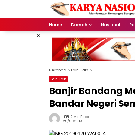
Langsung
ke
konten
Home
Daerah
Nasional
Pol
×
Beranda
Lain-Lain
Lain-Lain
Banjir Bandang 
Bandar Negeri S
2 Min Baca
20/01/2019