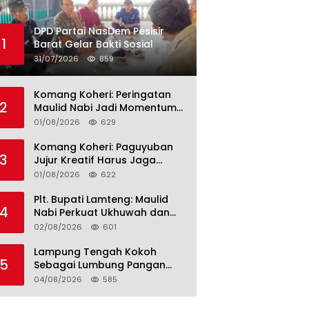
DPD Partai NasDem Pesisir
1
Barat Gelar Bakti Sosial
31/07/2026
859
Komang Koheri: Peringatan
2
Maulid Nabi Jadi Momentum
Perkuat Ukhuwah Umat di
01/08/2026
629
Lampung Tengah
Komang Koheri: Paguyuban
3
Jujur Kreatif Harus Jaga
Persatuan untuk Kemajuan
01/08/2026
622
Lampung Tengah
Plt. Bupati Lamteng: Maulid
4
Nabi Perkuat Ukhuwah dan
Jaga Kerukunan Umat
02/08/2026
601
Lampung Tengah Kokoh
5
Sebagai Lumbung Pangan
dan Kekuatan Perkebunan
04/08/2026
585
Lampung, Komang Koheri:
Kemandirian Pangan adalah