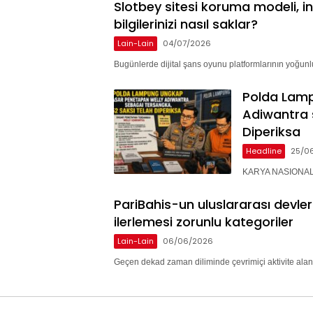
Slotbey sitesi koruma modeli, i
bilgilerinizi nasıl saklar?
Lain-Lain
04/07/2026
Bugünlerde dijital şans oyunu platformlarının yoğunlu
Polda Lam
Adiwantra 
Diperiksa
Headline
25/0
KARYA NASIONAL 
PariBahis-un uluslararası devle
ilerlemesi zorunlu kategoriler
Lain-Lain
06/06/2026
Geçen dekad zaman diliminde çevrimiçi aktivite alan