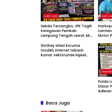
Lain-Lain
Lain-La
Sekda Tersangka, JPK Tagih
Harkopn
Ketegasan Pemkab
Lamteng
Lampung Tengah Lewat Aksi
Motor 
Damai
Slotbey sitesi koruma
modeli, internet tabanlı
kumar sektöründe kişisel
bilgilerinizi nasıl saklar?
Headli
Polda 
Dasar 
Adiwan
Tersang
Diperik
Baca Juga