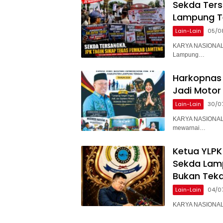
Sekda Ter
Lampung T
Lain-Lain
05/0
KARYA NASIONAL 
Lampung…
Harkopnas 
Jadi Motor
Lain-Lain
30/0
KARYA NASIONAL 
mewarnai…
Ketua YLPK
Sekda Lam
Bukan Teka
Lain-Lain
04/0
KARYA NASIONAL –