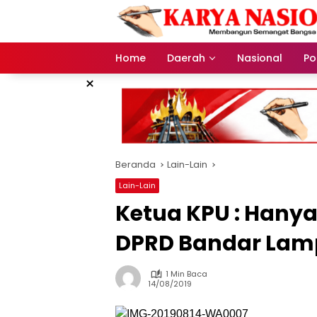
Langsung
ke
konten
Home
Daerah
Nasional
Pol
×
Beranda
Lain-Lain
Lain-Lain
Ketua KPU : Hanya 
DPRD Bandar La
1 Min Baca
14/08/2019