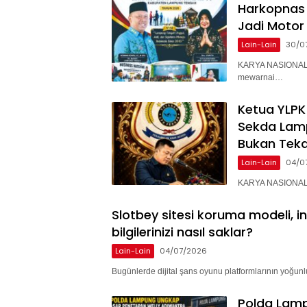
Harkopnas 
Jadi Motor
Lain-Lain
30/0
KARYA NASIONAL 
mewarnai…
Ketua YLPK
Sekda Lam
Bukan Teka
Lain-Lain
04/0
KARYA NASIONAL –
Slotbey sitesi koruma modeli, i
bilgilerinizi nasıl saklar?
Lain-Lain
04/07/2026
Bugünlerde dijital şans oyunu platformlarının yoğunlu
Polda Lam