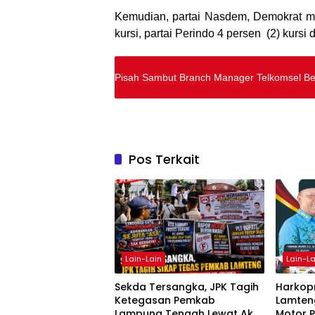
Kemudian, partai Nasdem, Demokrat me
kursi, partai Perindo 4 persen (2) kursi
Pisah Sambut Branch Manager Telkomsel Be
Pos Terkait
Lain-Lain
Lain-La
Sekda Tersangka, JPK Tagih
Harkopn
Ketegasan Pemkab
Lamteng
Lampung Tengah Lewat Aksi
Motor 