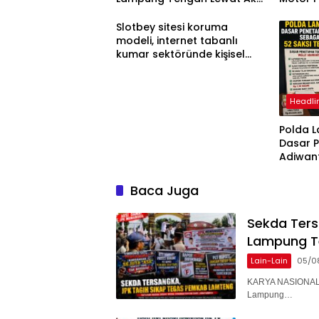
Damai
Slotbey sitesi koruma
modeli, internet tabanlı
kumar sektöründe kişisel
bilgilerinizi nasıl saklar?
Headli
Polda 
Dasar 
Adiwan
Tersang
Diperik
Baca Juga
Sekda Ter
Lampung T
Lain-Lain
05/0
KARYA NASIONAL 
Lampung…