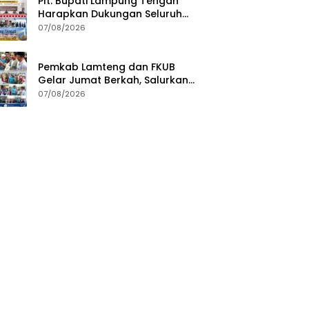
Plt. Bupati Lampung Tengah
Harapkan Dukungan Seluruh
Pimpinan DPRD Bahas RKUA-
07/08/2026
PPAS APBD Tahun 2027
Pemkab Lamteng dan FKUB
Gelar Jumat Berkah, Salurkan
Bantuan Sosial untuk Warga
07/08/2026