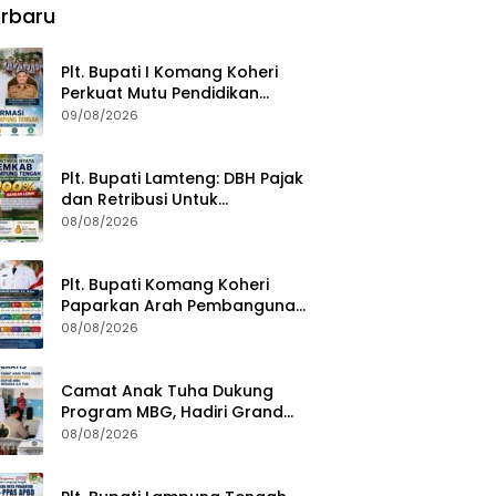
rbaru
Plt. Bupati I Komang Koheri
Perkuat Mutu Pendidikan
Lampung Tengah
09/08/2026
Plt. Bupati Lamteng: DBH Pajak
dan Retribusi Untuk
Pembangunan Kampung
08/08/2026
Plt. Bupati Komang Koheri
Paparkan Arah Pembangunan
Lampung Tengah, Fokus pada
08/08/2026
SDM, Ekonomi, Infrastruktur
dan Kesejahteraan
Camat Anak Tuha Dukung
Program MBG, Hadiri Grand
Opening Dapur SPPG Negara Aji
08/08/2026
Tua Lampung Tengah