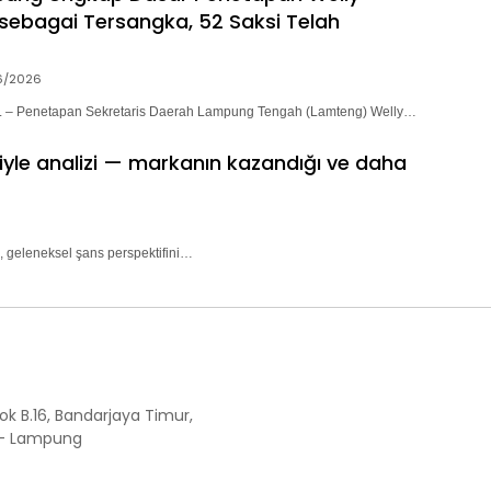
sebagai Tersangka, 52 Saksi Telah
6/2026
– Penetapan Sekretaris Daerah Lampung Tengah (Lamteng) Welly…
riyle analizi — markanın kazandığı ve daha
, geleneksel şans perspektifini…
ok B.16, Bandarjaya Timur,
 - Lampung