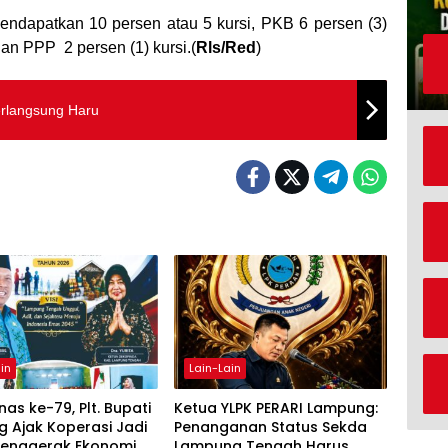
ndapatkan 10 persen atau 5 kursi, PKB 6 persen (3)
 dan PPP 2 persen (1) kursi.(
Rls/Red
)
rlangsung Haru
in
Lain-Lain
as ke-79, Plt. Bupati
Ketua YLPK PERARI Lampung:
 Ajak Koperasi Jadi
Penanganan Status Sekda
Penggerak Ekonomi
Lampung Tengah Harus