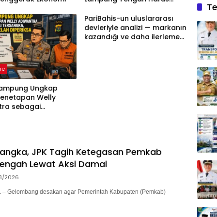
Te
Berdasarkan Aturan, Bukan
Tekanan Opini
PariBahis-un uluslararası
devleriyle analizi — markanın
kazandığı ve daha ilerlemesi
zorunlu kategoriler
ne
Lampung Ungkap
Penetapan Welly
tra sebagai
ka, 52 Saksi Telah
sa
sangka, JPK Tagih Ketegasan Pemkab
engah Lewat Aksi Damai
8/2026
– Gelombang desakan agar Pemerintah Kabupaten (Pemkab)