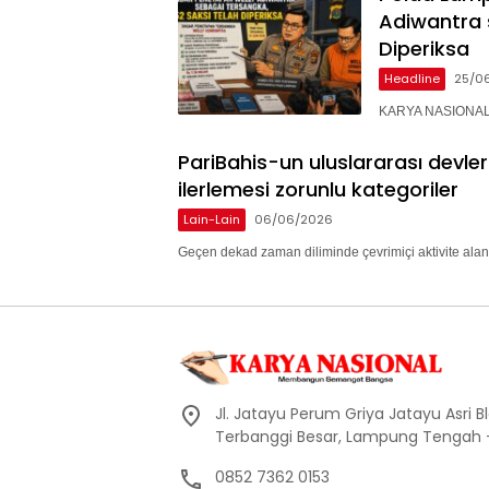
Adiwantra 
Diperiksa
Headline
25/0
KARYA NASIONAL 
PariBahis-un uluslararası devle
ilerlemesi zorunlu kategoriler
Lain-Lain
06/06/2026
Geçen dekad zaman diliminde çevrimiçi aktivite alan
Jl. Jatayu Perum Griya Jatayu Asri Bl
Terbanggi Besar, Lampung Tengah
0852 7362 0153