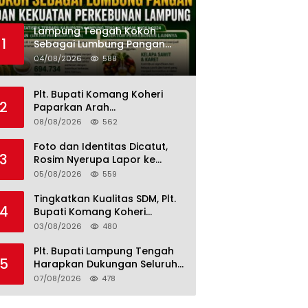
Lampung Tengah Kokoh
1
Sebagai Lumbung Pangan
dan Kekuatan Perkebunan
04/08/2026
588
Lampung, Komang Koheri:
Kemandirian Pangan adalah
Plt. Bupati Komang Koheri
Fondasi Menuju Indonesia
2
Paparkan Arah
Emas 2045
Pembangunan Lampung
08/08/2026
562
Tengah, Fokus pada SDM,
Ekonomi, Infrastruktur dan
Foto dan Identitas Dicatut,
3
Kesejahteraan
Rosim Nyerupa Lapor ke
Polres Lampung Tengah
05/08/2026
559
Tingkatkan Kualitas SDM, Plt.
4
Bupati Komang Koheri
Perkuat PSDKU Unila di
03/08/2026
480
Lampung Tengah
Plt. Bupati Lampung Tengah
5
Harapkan Dukungan Seluruh
Pimpinan DPRD Bahas RKUA-
07/08/2026
478
PPAS APBD Tahun 2027