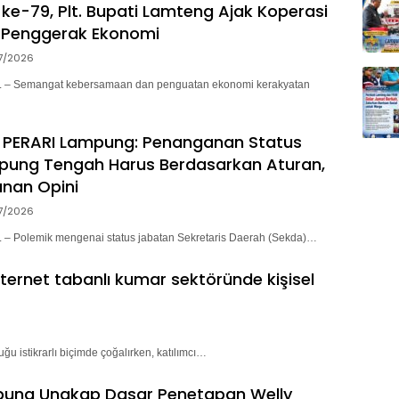
ke-79, Plt. Bupati Lamteng Ajak Koperasi
 Penggerak Ekonomi
7/2026
– Semangat kebersamaan dan penguatan ekonomi kerakyatan
 PERARI Lampung: Penanganan Status
pung Tengah Harus Berdasarkan Aturan,
nan Opini
7/2026
 Polemik mengenai status jabatan Sekretaris Daerah (Sekda)…
nternet tabanlı kumar sektöründe kişisel
ğu istikrarlı biçimde çoğalırken, katılımcı…
pung Ungkap Dasar Penetapan Welly