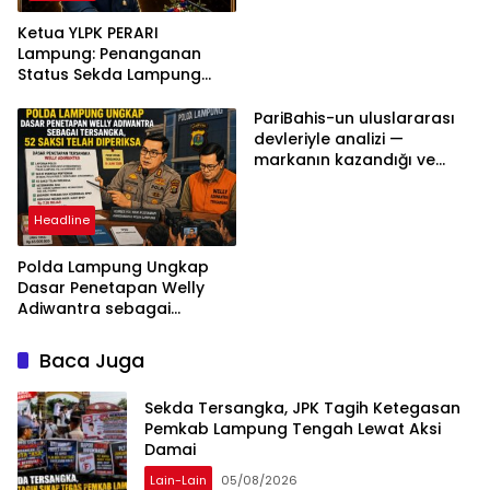
Ketua YLPK PERARI
Lampung: Penanganan
Status Sekda Lampung
Tengah Harus
Berdasarkan Aturan,
PariBahis-un uluslararası
Bukan Tekanan Opini
devleriyle analizi —
markanın kazandığı ve
daha ilerlemesi zorunlu
kategoriler
Headline
Polda Lampung Ungkap
Dasar Penetapan Welly
Adiwantra sebagai
Tersangka, 52 Saksi Telah
Diperiksa
Baca Juga
Sekda Tersangka, JPK Tagih Ketegasan
Pemkab Lampung Tengah Lewat Aksi
Damai
Lain-Lain
05/08/2026