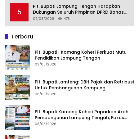
Plt. Bupati Lampung Tengah Harapkan
5
Dukungan Seluruh Pimpinan DPRD Bahas
RKUA-PPAS APBD Tahun 2027
07/08/2026
478
Terbaru
Plt. Bupati I Komang Koheri Perkuat Mutu
Pendidikan Lampung Tengah
09/08/2026
Plt. Bupati Lamteng: DBH Pajak dan Retribusi
Untuk Pembangunan Kampung
08/08/2026
Plt. Bupati Komang Koheri Paparkan Arah
Pembangunan Lampung Tengah, Fokus
pada SDM, Ekonomi, Infrastruktur dan
08/08/2026
Kesejahteraan