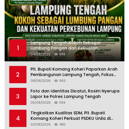
Lampung Tengah Kokoh Sebagai
1
Lumbung Pangan dan Kekuatan
Perkebunan Lampung, Komang Koheri:
04/08/2026
588
Kemandirian Pangan adalah Fondasi
Menuju Indonesia Emas 2045
Plt. Bupati Komang Koheri Paparkan Arah
2
Pembangunan Lampung Tengah, Fokus
pada SDM, Ekonomi, Infrastruktur dan
08/08/2026
562
Kesejahteraan
Foto dan Identitas Dicatut, Rosim Nyerupa
3
Lapor ke Polres Lampung Tengah
05/08/2026
559
Tingkatkan Kualitas SDM, Plt. Bupati
4
Komang Koheri Perkuat PSDKU Unila di
Lampung Tengah
03/08/2026
480