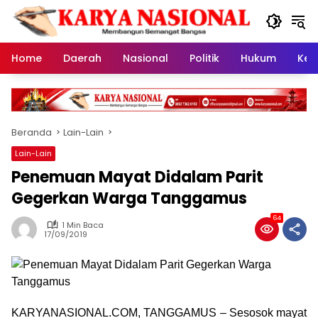
Langsung
ke
konten
Home
Daerah
Nasional
Politik
Hukum
Kes
Beranda
Lain-Lain
Lain-Lain
Penemuan Mayat Didalam Parit
Gegerkan Warga Tanggamus
64
1 Min Baca
17/09/2019
KARYANASIONAL.COM, TANGGAMUS – Sesosok mayat