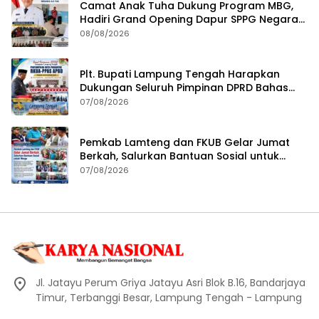
Camat Anak Tuha Dukung Program MBG,
Hadiri Grand Opening Dapur SPPG Negara
Aji Tua Lampung Tengah
08/08/2026
Plt. Bupati Lampung Tengah Harapkan
Dukungan Seluruh Pimpinan DPRD Bahas
RKUA-PPAS APBD Tahun 2027
07/08/2026
Pemkab Lamteng dan FKUB Gelar Jumat
Berkah, Salurkan Bantuan Sosial untuk
Warga
07/08/2026
Jl. Jatayu Perum Griya Jatayu Asri Blok B.16, Bandarjaya
Timur, Terbanggi Besar, Lampung Tengah - Lampung