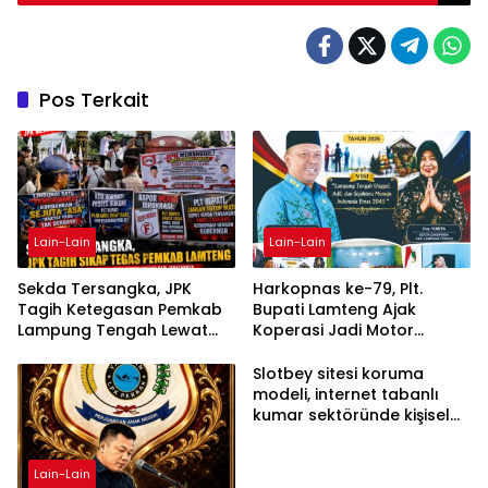
Pos Terkait
Lain-Lain
Lain-Lain
Sekda Tersangka, JPK
Harkopnas ke-79, Plt.
Tagih Ketegasan Pemkab
Bupati Lamteng Ajak
Lampung Tengah Lewat
Koperasi Jadi Motor
Aksi Damai
Penggerak Ekonomi
Slotbey sitesi koruma
modeli, internet tabanlı
kumar sektöründe kişisel
bilgilerinizi nasıl saklar?
Lain-Lain