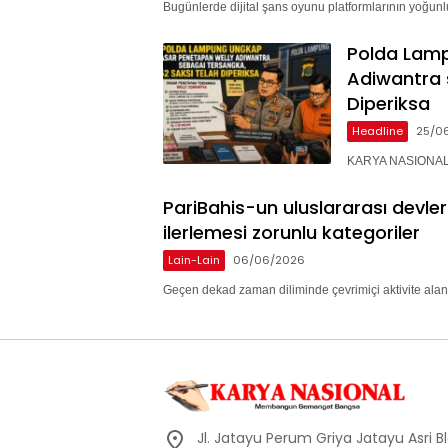
Bugünlerde dijital şans oyunu platformlarının yoğunlu
Polda Lam
Adiwantra 
Diperiksa
Headline
25/0
KARYA NASIONAL 
PariBahis-un uluslararası devle
ilerlemesi zorunlu kategoriler
Lain-Lain
06/06/2026
Geçen dekad zaman diliminde çevrimiçi aktivite alan
Jl. Jatayu Perum Griya Jatayu Asri Bl