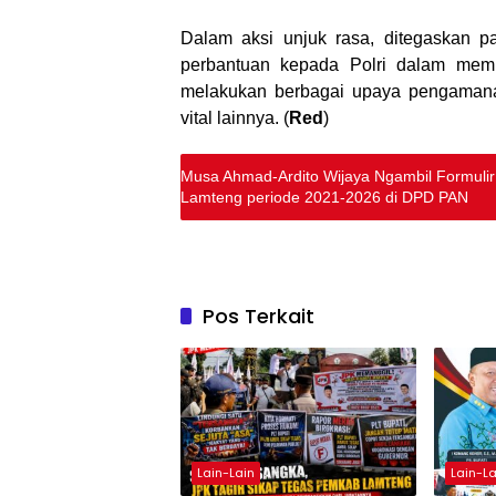
Dalam aksi unjuk rasa, ditegaskan 
perbantuan kepada Polri dalam memb
melakukan berbagai upaya pengaman
vital lainnya. (
Red
)
Musa Ahmad-Ardito Wijaya Ngambil Formulir 
Lamteng periode 2021-2026 di DPD PAN
Pos Terkait
Lain-Lain
Lain-La