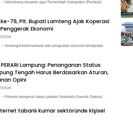
– Gelombang desakan agar Pemerintah Kabupaten (Pemkab)
ke-79, Plt. Bupati Lamteng Ajak Koperasi
 Penggerak Ekonomi
7/2026
– Semangat kebersamaan dan penguatan ekonomi kerakyatan
 PERARI Lampung: Penanganan Status
pung Tengah Harus Berdasarkan Aturan,
nan Opini
7/2026
 Polemik mengenai status jabatan Sekretaris Daerah (Sekda)…
nternet tabanlı kumar sektöründe kişisel