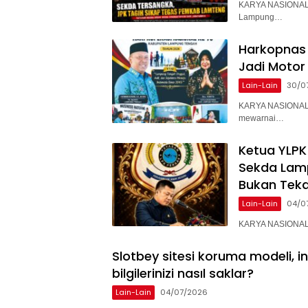
KARYA NASIONAL 
Lampung…
Harkopnas 
Jadi Motor
Lain-Lain
30/0
KARYA NASIONAL 
mewarnai…
Ketua YLPK
Sekda Lam
Bukan Teka
Lain-Lain
04/0
KARYA NASIONAL –
Slotbey sitesi koruma modeli, i
bilgilerinizi nasıl saklar?
Lain-Lain
04/07/2026