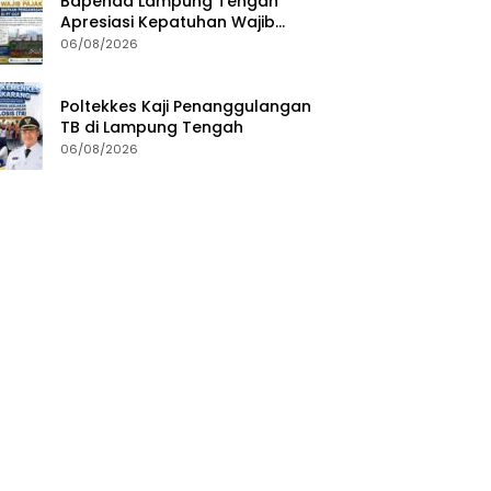
Bapenda Lampung Tengah
Apresiasi Kepatuhan Wajib
Pajak, Siapkan Pengawasan
06/08/2026
Terpadu di PT GGP
Poltekkes Kaji Penanggulangan
TB di Lampung Tengah
06/08/2026