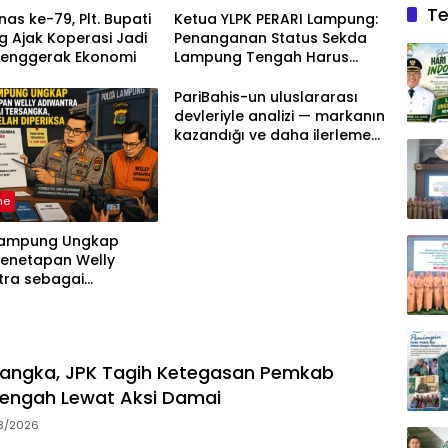
Te
as ke-79, Plt. Bupati
Ketua YLPK PERARI Lampung:
 Ajak Koperasi Jadi
Penanganan Status Sekda
Penggerak Ekonomi
Lampung Tengah Harus
Berdasarkan Aturan, Bukan
Tekanan Opini
PariBahis-un uluslararası
devleriyle analizi — markanın
kazandığı ve daha ilerlemesi
zorunlu kategoriler
ne
Lampung Ungkap
Penetapan Welly
tra sebagai
ka, 52 Saksi Telah
sa
sangka, JPK Tagih Ketegasan Pemkab
engah Lewat Aksi Damai
8/2026