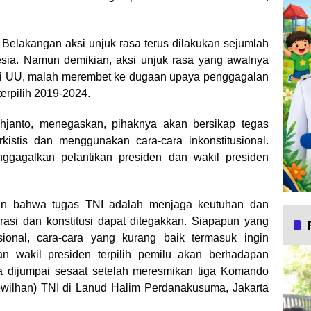
–
Belakangan aksi unjuk rasa terus dilakukan sejumlah
nesia. Namun demikian, aksi unjuk rasa yang awalnya
isi UU, malah merembet ke dugaan upaya penggagalan
terpilih 2019-2024.
hjanto, menegaskan, pihaknya akan bersikap tegas
istis dan menggunakan cara-cara inkonstitusional.
ggagalkan pelantikan presiden dan wakil presiden
an bahwa tugas TNI adalah menjaga keutuhan dan
si dan konstitusi dapat ditegakkan. Siapapun yang
usional, cara-cara yang kurang baik termasuk ingin
n wakil presiden terpilih pemilu akan berhadapan
a dijumpai sesaat setelah meresmikan tiga Komando
ilhan) TNI di Lanud Halim Perdanakusuma, Jakarta