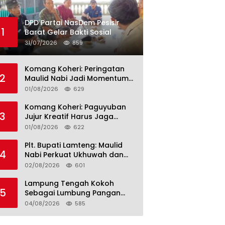
DPD Partai NasDem Pesisir
1
Barat Gelar Bakti Sosial
31/07/2026
859
Komang Koheri: Peringatan
2
Maulid Nabi Jadi Momentum
Perkuat Ukhuwah Umat di
01/08/2026
629
Lampung Tengah
Komang Koheri: Paguyuban
3
Jujur Kreatif Harus Jaga
Persatuan untuk Kemajuan
01/08/2026
622
Lampung Tengah
Plt. Bupati Lamteng: Maulid
4
Nabi Perkuat Ukhuwah dan
Jaga Kerukunan Umat
02/08/2026
601
Lampung Tengah Kokoh
5
Sebagai Lumbung Pangan
dan Kekuatan Perkebunan
04/08/2026
585
Lampung, Komang Koheri:
Kemandirian Pangan adalah