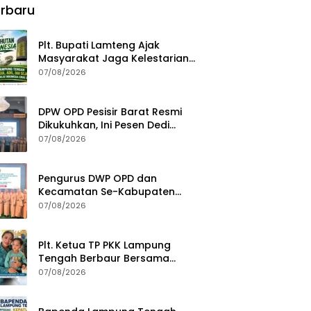
rbaru
Fondasi Menuju Indonesia
Emas 2045
Plt. Bupati Lamteng Ajak
Masyarakat Jaga Kelestarian
Alam pada Peringatan Hari
07/08/2026
Hutan Indonesia 2026
DPW OPD Pesisir Barat Resmi
Dikukuhkan, Ini Pesen Dedi
Irawan
07/08/2026
Pengurus DWP OPD dan
Kecamatan Se-Kabupaten
Pesisir Barat Resmi Dikukuhkan
07/08/2026
Plt. Ketua TP PKK Lampung
Tengah Berbaur Bersama
Anak-anak di PT GGP
07/08/2026