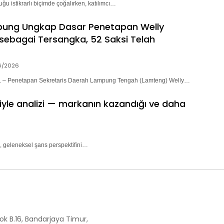
ğu istikrarlı biçimde çoğalırken, katılımcı…
pung Ungkap Dasar Penetapan Welly
sebagai Tersangka, 52 Saksi Telah
6/2026
– Penetapan Sekretaris Daerah Lampung Tengah (Lamteng) Welly…
riyle analizi — markanın kazandığı ve daha
, geleneksel şans perspektifini…
ok B.16, Bandarjaya Timur,