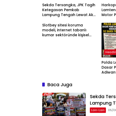
Sekda Tersangka, JPK Tagih
Harkopn
Ketegasan Pemkab
Lamteng
Lampung Tengah Lewat Aksi
Motor 
Damai
Slotbey sitesi koruma
modeli, internet tabanlı
kumar sektöründe kişisel
bilgilerinizi nasıl saklar?
Headli
Polda 
Dasar 
Adiwan
Tersang
Diperik
Baca Juga
Sekda Ter
Lampung T
Lain-Lain
05/0