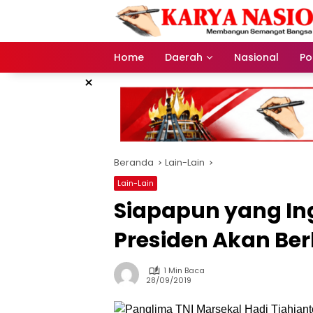
Langsung
ke
konten
Home
Daerah
Nasional
Pol
×
Beranda
Lain-Lain
Lain-Lain
Siapapun yang In
Presiden Akan Be
1 Min Baca
28/09/2019