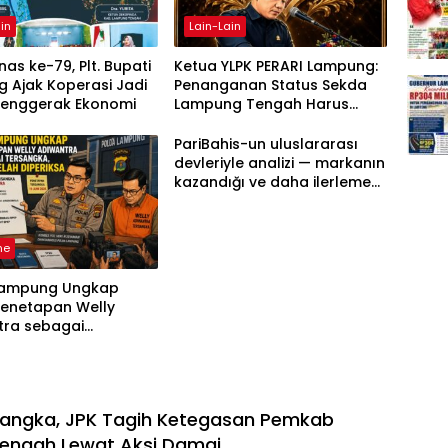
in
Lain-Lain
as ke-79, Plt. Bupati
Ketua YLPK PERARI Lampung:
 Ajak Koperasi Jadi
Penanganan Status Sekda
Penggerak Ekonomi
Lampung Tengah Harus
Berdasarkan Aturan, Bukan
Tekanan Opini
PariBahis-un uluslararası
devleriyle analizi — markanın
kazandığı ve daha ilerlemesi
zorunlu kategoriler
ne
Lampung Ungkap
Penetapan Welly
tra sebagai
ka, 52 Saksi Telah
sa
sangka, JPK Tagih Ketegasan Pemkab
engah Lewat Aksi Damai