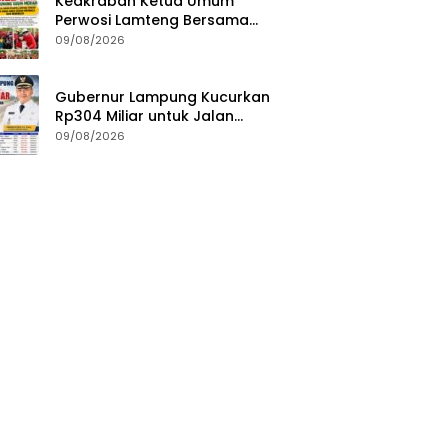
Keakraban Ketua Umum
Perwosi Lamteng Bersama
Anak-Anak di Car Free Day
09/08/2026
Gubernur Lampung Kucurkan
Rp304 Miliar untuk Jalan
Lampung Tengah, Plt. Bupati
09/08/2026
Komang Koheri Apresiasi