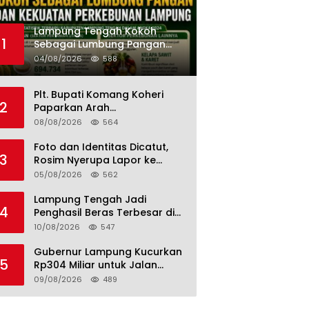
Lampung Tengah Kokoh
1
Sebagai Lumbung Pangan
dan Kekuatan Perkebunan
04/08/2026
588
Lampung, Komang Koheri:
Kemandirian Pangan adalah
Plt. Bupati Komang Koheri
Fondasi Menuju Indonesia
2
Paparkan Arah
Emas 2045
Pembangunan Lampung
08/08/2026
564
Tengah, Fokus pada SDM,
Ekonomi, Infrastruktur dan
Foto dan Identitas Dicatut,
3
Kesejahteraan
Rosim Nyerupa Lapor ke
Polres Lampung Tengah
05/08/2026
562
Lampung Tengah Jadi
4
Penghasil Beras Terbesar di
Provinsi Lampung, Kontribusi
10/08/2026
547
Nyata untuk Swasembada
Pangan Nasional
Gubernur Lampung Kucurkan
5
Rp304 Miliar untuk Jalan
Lampung Tengah, Plt. Bupati
09/08/2026
489
Komang Koheri Apresiasi