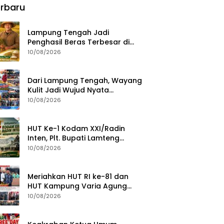
rbaru
Lampung Tengah Jadi
Penghasil Beras Terbesar di
Provinsi Lampung, Kontribusi
10/08/2026
Nyata untuk Swasembada
Pangan Nasional
Dari Lampung Tengah, Wayang
Kulit Jadi Wujud Nyata
Pelestarian Budaya Nusantara
10/08/2026
HUT Ke-1 Kodam XXI/Radin
Inten, Plt. Bupati Lamteng
Sampaikan Apresiasi dan
10/08/2026
Harapan untuk TNI
Meriahkan HUT RI ke-81 dan
HUT Kampung Varia Agung
Mataram ke-63, Plt. Bupati
10/08/2026
Lampung Tengah Hadiri
Pagelaran Wayang Kulit