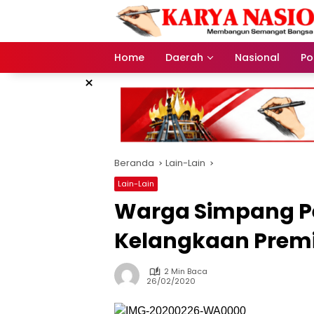
Langsung
ke
konten
Home
Daerah
Nasional
Pol
×
Beranda
Lain-Lain
Lain-Lain
Warga Simpang P
Kelangkaan Premi
2 Min Baca
26/02/2020