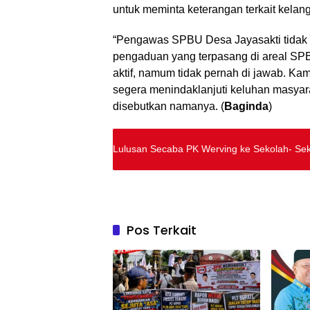
untuk meminta keterangan terkait kela
“Pengawas SPBU Desa Jayasakti tidak
pengaduan yang terpasang di areal SPB
aktif, namum tidak pernah di jawab. Ka
segera menindaklanjuti keluhan masyara
disebutkan namanya. (
Baginda
)
Lulusan Secaba PK Werving ke Sekolah- Se
Pos Terkait