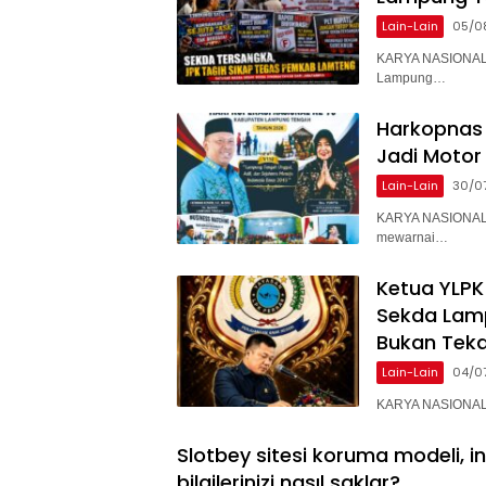
Lain-Lain
05/0
KARYA NASIONAL 
Lampung…
Harkopnas 
Jadi Motor
Lain-Lain
30/0
KARYA NASIONAL 
mewarnai…
Ketua YLPK
Sekda Lam
Bukan Teka
Lain-Lain
04/0
KARYA NASIONAL –
Slotbey sitesi koruma modeli, i
bilgilerinizi nasıl saklar?