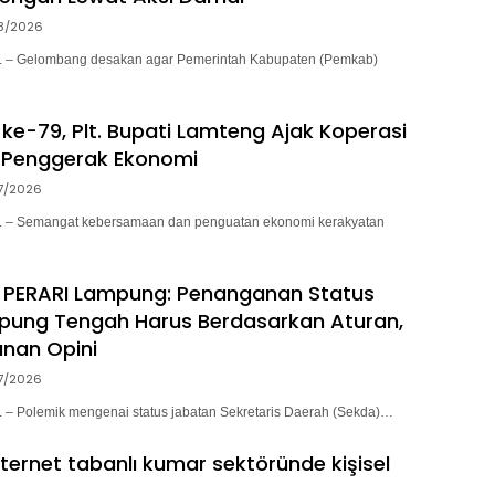
8/2026
– Gelombang desakan agar Pemerintah Kabupaten (Pemkab)
ke-79, Plt. Bupati Lamteng Ajak Koperasi
 Penggerak Ekonomi
7/2026
– Semangat kebersamaan dan penguatan ekonomi kerakyatan
 PERARI Lampung: Penanganan Status
pung Tengah Harus Berdasarkan Aturan,
nan Opini
7/2026
 Polemik mengenai status jabatan Sekretaris Daerah (Sekda)…
nternet tabanlı kumar sektöründe kişisel