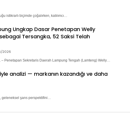
ğu istikrarlı biçimde çoğalırken, katılımcı…
pung Ungkap Dasar Penetapan Welly
sebagai Tersangka, 52 Saksi Telah
6/2026
– Penetapan Sekretaris Daerah Lampung Tengah (Lamteng) Welly…
riyle analizi — markanın kazandığı ve daha
, geleneksel şans perspektifini…