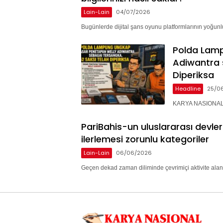
Lain-Lain
04/07/2026
Bugünlerde dijital şans oyunu platformlarının yoğunlu
Polda Lam
Adiwantra 
Diperiksa
Headline
25/0
KARYA NASIONAL 
PariBahis-un uluslararası devle
ilerlemesi zorunlu kategoriler
Lain-Lain
06/06/2026
Geçen dekad zaman diliminde çevrimiçi aktivite alan