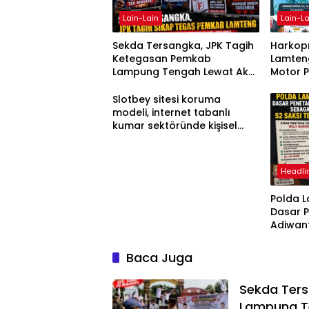
Lain-Lain
Lain-La
Sekda Tersangka, JPK Tagih
Harkopn
Ketegasan Pemkab
Lamteng
Lampung Tengah Lewat Aksi
Motor 
Damai
Slotbey sitesi koruma
modeli, internet tabanlı
kumar sektöründe kişisel
bilgilerinizi nasıl saklar?
Headli
Polda 
Dasar 
Adiwan
Tersang
Diperik
Baca Juga
Sekda Ter
Lampung T