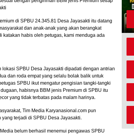
k sesuai dengan pengiriman BBM jenis Premium setiap
kti
emium di SPBU 24.345.81 Desa Jayasakti itu datang
t masyarakat dan anak-anak yang akan berangkat
di katakan habis oleh petugas, kami menduga ada
h lokasi SPBU Desa Jayasakti dipadati dengan antrian
ua dan roda empat yang selalu bolak balik untuk
etugas SPBU ikut mengatur pengisian tangki-tangki
 dugaan, habisnya BBM jenis Premium di SPBU itu
gecor yang tidak terbatas pada malam harinya.
masyarakat, Tim Media Karyanasional.com pun
yang terjadi di SPBU Desa Jayasakti.
m Media belum berhasil menemui pengawas SPBU