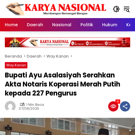
Langsung
ke
konten
Home
Daerah
Nasional
Politik
Hukum
Kes
Beranda
Daerah
Way Kanan
Way Kanan
Bupati Ayu Asalasiyah Serahkan
Akta Notaris Koperasi Merah Putih
kepada 227 Pengurus
91
1 Min Baca
07/08/2025