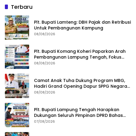
Terbaru
Plt. Bupati Lamteng: DBH Pajak dan Retribusi
Untuk Pembangunan Kampung
08/08/2026
Plt. Bupati Komang Koheri Paparkan Arah
Pembangunan Lampung Tengah, Fokus
pada SDM, Ekonomi, Infrastruktur dan
08/08/2026
Kesejahteraan
Camat Anak Tuha Dukung Program MBG,
Hadiri Grand Opening Dapur SPPG Negara
Aji Tua Lampung Tengah
08/08/2026
Plt. Bupati Lampung Tengah Harapkan
Dukungan Seluruh Pimpinan DPRD Bahas
RKUA-PPAS APBD Tahun 2027
07/08/2026