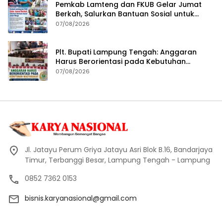
Pemkab Lamteng dan FKUB Gelar Jumat
Berkah, Salurkan Bantuan Sosial untuk
Warga
07/08/2026
Plt. Bupati Lampung Tengah: Anggaran
Harus Berorientasi pada Kebutuhan
Masyarakat
07/08/2026
Jl. Jatayu Perum Griya Jatayu Asri Blok B.16, Bandarjaya
Timur, Terbanggi Besar, Lampung Tengah - Lampung
0852 7362 0153
bisnis.karyanasional@gmail.com