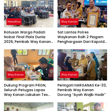
Headline
Way Kanan
Ratusan Warga Padati
Sat Lantas Polres
Nobar Final Piala Dunia
Waykanan Raih 2 Piagam
2026, Pemkab Way Kanan
Penghargaan Dari Kapolda
Ajak Generasi Muda Kejar
Lampung
Prestasi
Way Kanan
Way Kanan
Dukung Program P4GN,
Peringati HARGANAS Ke-33,
Seluruh Petugas Lapas
Pemkab Way Kanan
Way Kanan Lakukan Tes
Dorong “Ayah Wajib Hadir”
Urine