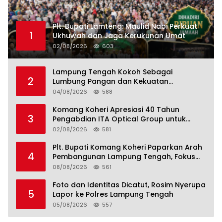
Plt. Bupati Lamteng: Maulid Nabi Perkuat
1
Ukhuwah dan Jaga Kerukunan Umat
02/08/2026
603
Lampung Tengah Kokoh Sebagai
2
Lumbung Pangan dan Kekuatan
Perkebunan Lampung, Komang Koheri:
04/08/2026
588
Kemandirian Pangan adalah Fondasi
Menuju Indonesia Emas 2045
Komang Koheri Apresiasi 40 Tahun
3
Pengabdian ITA Optical Group untuk
Kesehatan Mata Masyarakat Lamteng
02/08/2026
581
Plt. Bupati Komang Koheri Paparkan Arah
4
Pembangunan Lampung Tengah, Fokus
pada SDM, Ekonomi, Infrastruktur dan
08/08/2026
561
Kesejahteraan
Foto dan Identitas Dicatut, Rosim Nyerupa
5
Lapor ke Polres Lampung Tengah
05/08/2026
557