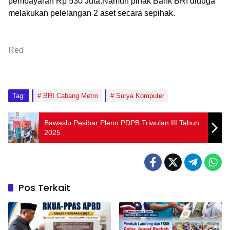
pembayaran Rp 530 Juta.Namun pihak Bank BRI diduga
melakukan pelelangan 2 aset secara sepihak.
Red
Tag:
BRI Cabang Metro
Surya Komputer
Bawaslu Pesibar Pleno PDPB Triwulan III Tahun
2025
Pos Terkait