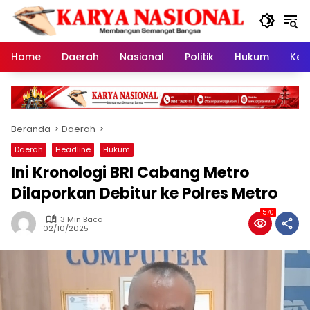
Langsung
ke
konten
Home
Daerah
Nasional
Politik
Hukum
Kes
Beranda
Daerah
Daerah
Headline
Hukum
Ini Kronologi BRI Cabang Metro
Dilaporkan Debitur ke Polres Metro
570
3 Min Baca
02/10/2025