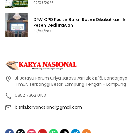
Hutan Indonesia 2026
07/08/2026
DPW OPD Pesisir Barat Resmi Dikukuhkan, Ini
Pesen Dedi Irawan
07/08/2026
Jl. Jatayu Perum Griya Jatayu Asri Blok B.16, Bandarjaya
Timur, Terbanggi Besar, Lampung Tengah - Lampung
0852 7362 0153
bisnis.karyanasional@gmail.com