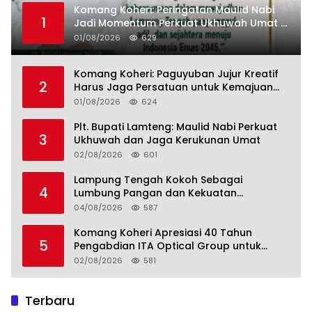
Komang Koheri: Peringatan Maulid Nabi
1
Jadi Momentum Perkuat Ukhuwah Umat di
Lampung Tengah
01/08/2026
629
Komang Koheri: Paguyuban Jujur Kreatif
2
Harus Jaga Persatuan untuk Kemajuan
Lampung Tengah
01/08/2026
624
Plt. Bupati Lamteng: Maulid Nabi Perkuat
3
Ukhuwah dan Jaga Kerukunan Umat
02/08/2026
601
Lampung Tengah Kokoh Sebagai
4
Lumbung Pangan dan Kekuatan
Perkebunan Lampung, Komang Koheri:
04/08/2026
587
Kemandirian Pangan adalah Fondasi
Menuju Indonesia Emas 2045
Komang Koheri Apresiasi 40 Tahun
5
Pengabdian ITA Optical Group untuk
Kesehatan Mata Masyarakat Lamteng
02/08/2026
581
Terbaru