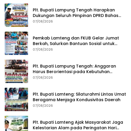
Plt. Bupati Lampung Tengah Harapkan
Dukungan Seluruh Pimpinan DPRD Bahas
RKUA-PPAS APBD Tahun 2027
07/08/2026
Pemkab Lamteng dan FKUB Gelar Jumat
Berkah, Salurkan Bantuan Sosial untuk
Warga
07/08/2026
Plt. Bupati Lampung Tengah: Anggaran
Harus Berorientasi pada Kebutuhan
Masyarakat
07/08/2026
Plt. Bupati Lamteng: Silaturahmi Lintas Umat
Beragama Menjaga Kondusivitas Daerah
07/08/2026
Plt. Bupati Lamteng Ajak Masyarakat Jaga
Kelestarian Alam pada Peringatan Hari