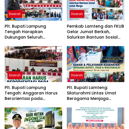
Daerah
Daerah
Plt. Bupati Lampung
Pemkab Lamteng dan FKUB
Tengah Harapkan
Gelar Jumat Berkah,
Dukungan Seluruh
Salurkan Bantuan Sosial
Pimpinan DPRD Bahas
untuk Warga
RKUA-PPAS APBD Tahun
2027
Daerah
Daerah
Plt. Bupati Lampung
Plt. Bupati Lamteng:
Tengah: Anggaran Harus
Silaturahmi Lintas Umat
Berorientasi pada
Beragama Menjaga
Kebutuhan Masyarakat
Kondusivitas Daerah