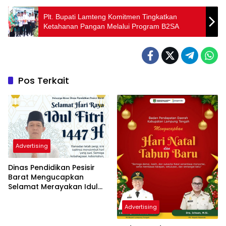
Plt. Bupati Lamteng Komitmen Tingkatkan
Ketahanan Pangan Melalui Program B2SA
Pos Terkait
Advertising
Dinas Pendidikan Pesisir
Barat Mengucapkan
Selamat Merayakan Idul
Fitri 1447 Hijriah
Advertising