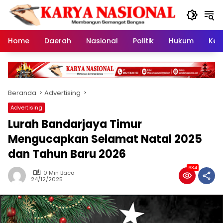
Langsung
ke
konten
Home
Daerah
Nasional
Politik
Hukum
Kes
Beranda
Advertising
Advertising
Lurah Bandarjaya Timur
Mengucapkan Selamat Natal 2025
dan Tahun Baru 2026
634
0 Min Baca
24/12/2025