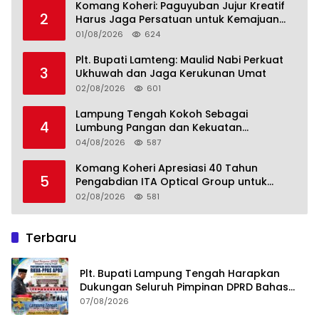
Komang Koheri: Paguyuban Jujur Kreatif
2
Harus Jaga Persatuan untuk Kemajuan
Lampung Tengah
01/08/2026
624
Plt. Bupati Lamteng: Maulid Nabi Perkuat
3
Ukhuwah dan Jaga Kerukunan Umat
02/08/2026
601
Lampung Tengah Kokoh Sebagai
4
Lumbung Pangan dan Kekuatan
Perkebunan Lampung, Komang Koheri:
04/08/2026
587
Kemandirian Pangan adalah Fondasi
Menuju Indonesia Emas 2045
Komang Koheri Apresiasi 40 Tahun
5
Pengabdian ITA Optical Group untuk
Kesehatan Mata Masyarakat Lamteng
02/08/2026
581
Terbaru
Plt. Bupati Lampung Tengah Harapkan
Dukungan Seluruh Pimpinan DPRD Bahas
RKUA-PPAS APBD Tahun 2027
07/08/2026