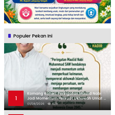
Populer Pekan Ini
Komang Koheri: Peringatan Maulid Nabi
1
Jadi Momentum Perkuat Ukhuwah Umat di
Lampung Tengah
01/08/2026
629