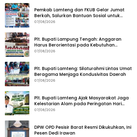
Pemkab Lamteng dan FKUB Gelar Jumat
Berkah, Salurkan Bantuan Sosial untuk
Warga
07/08/2026
Plt. Bupati Lampung Tengah: Anggaran
Harus Berorientasi pada Kebutuhan
Masyarakat
07/08/2026
Plt. Bupati Lamteng: Silaturahmi Lintas Umat
Beragama Menjaga Kondusivitas Daerah
07/08/2026
Plt. Bupati Lamteng Ajak Masyarakat Jaga
Kelestarian Alam pada Peringatan Hari
Hutan Indonesia 2026
07/08/2026
DPW OPD Pesisir Barat Resmi Dikukuhkan, Ini
Pesen Dedi Irawan