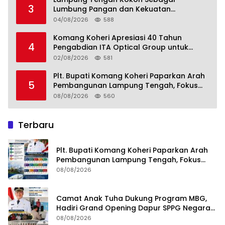
3
Lumbung Pangan dan Kekuatan
Perkebunan Lampung, Komang Koheri:
04/08/2026
588
Kemandirian Pangan adalah Fondasi
Menuju Indonesia Emas 2045
Komang Koheri Apresiasi 40 Tahun
4
Pengabdian ITA Optical Group untuk
Kesehatan Mata Masyarakat Lamteng
02/08/2026
581
Plt. Bupati Komang Koheri Paparkan Arah
5
Pembangunan Lampung Tengah, Fokus
pada SDM, Ekonomi, Infrastruktur dan
08/08/2026
560
Kesejahteraan
Terbaru
Plt. Bupati Komang Koheri Paparkan Arah
Pembangunan Lampung Tengah, Fokus
pada SDM, Ekonomi, Infrastruktur dan
08/08/2026
Kesejahteraan
Camat Anak Tuha Dukung Program MBG,
Hadiri Grand Opening Dapur SPPG Negara
Aji Tua Lampung Tengah
08/08/2026