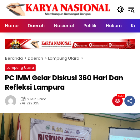
Langsung
ke
konten
Home
Daerah
Nasional
Politik
Hukum
Kes
Beranda
Daerah
Lampung Utara
Lampung Utara
PC IMM Gelar Diskusi 360 Hari Dan
Refleksi Lampura
630
2 Min Baca
24/12/2025