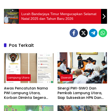
Lurah Bandarjaya Timur Mengucapkan Selamat
Natal 2025 dan Tahun Baru 2026
Pos Terkait
Lampung Utara
Daerah
Awas Pencatutan Nama
Sinergi PWI-SIWO Dan
PWI Lampung Utara,
Pemkab Lampung Utara,
Korban Diminta Segera
Siap Sukseskan HPN Dan
Lapor Polisi
Porwanas 2027 Di Provinsi
Lampung