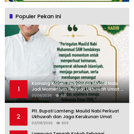
Populer Pekan Ini
Komang Koheri: Peringatan Maulid Nabi
1
Jadi Momentum Perkuat Ukhuwah Umat di
Lampung Tengah
01/08/2026
631
Plt. Bupati Lamteng: Maulid Nabi Perkuat
2
Ukhuwah dan Jaga Kerukunan Umat
02/08/2026
603
Lampung Tengah Kokoh Sebagai