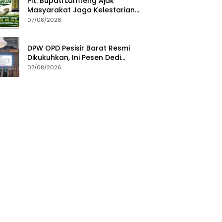
Plt. Bupati Lamteng Ajak
Masyarakat Jaga Kelestarian
Alam pada Peringatan Hari
07/08/2026
Hutan Indonesia 2026
DPW OPD Pesisir Barat Resmi
Dikukuhkan, Ini Pesen Dedi
Irawan
07/08/2026