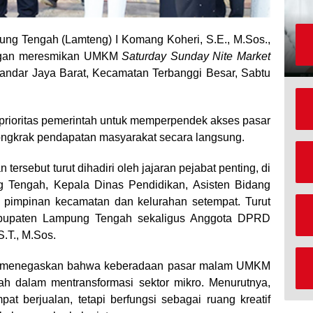
ung Tengah (Lamteng) I Komang Koheri, S.E., M.Sos.,
engan meresmikan UMKM
Saturday Sunday Nite Market
ndar Jaya Barat, Kecamatan Terbanggi Besar, Sabtu
egi prioritas pemerintah untuk memperpendek akses pasar
ongkrak pendapatan masyarakat secara langsung.
tersebut turut dihadiri oleh jajaran pejabat penting, di
 Tengah, Kepala Dinas Pendidikan, Asisten Bidang
n pimpinan kecamatan dan kelurahan setempat. Turut
bupaten Lampung Tengah sekaligus Anggota DPRD
.T., M.Sos.
i menegaskan bahwa keberadaan pasar malam UMKM
tah dalam mentransformasi sektor mikro. Menurutnya,
pat berjualan, tetapi berfungsi sebagai ruang kreatif