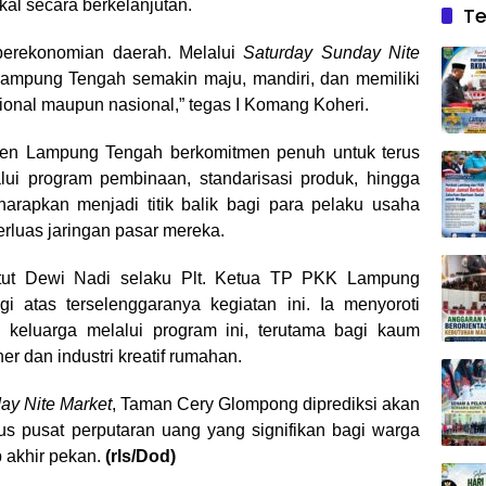
l secara berkelanjutan.
Te
erekonomian daerah. Melalui
Saturday Sunday Nite
ampung Tengah semakin maju, mandiri, dan memiliki
egional maupun nasional,” tegas I Komang Koheri.
en Lampung Tengah berkomitmen penuh untuk terus
ui program pembinaan, standarisasi produk, hingga
harapkan menjadi titik balik bagi para pelaku usaha
rluas jaringan pasar mereka.
ut Dewi Nadi selaku Plt. Ketua TP PKK Lampung
i atas terselenggaranya kegiatan ini. Ia menyoroti
keluarga melalui program ini, terutama bagi kaum
er dan industri kreatif rumahan.
ay Nite Market
, Taman Cery Glompong diprediksi akan
gus pusat perputaran uang yang signifikan bagi warga
p akhir pekan.
(rls/Dod)