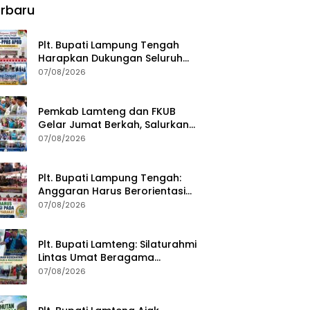
rbaru
Plt. Bupati Lampung Tengah
Harapkan Dukungan Seluruh
Pimpinan DPRD Bahas RKUA-
07/08/2026
PPAS APBD Tahun 2027
Pemkab Lamteng dan FKUB
Gelar Jumat Berkah, Salurkan
Bantuan Sosial untuk Warga
07/08/2026
Plt. Bupati Lampung Tengah:
Anggaran Harus Berorientasi
pada Kebutuhan Masyarakat
07/08/2026
Plt. Bupati Lamteng: Silaturahmi
Lintas Umat Beragama
Menjaga Kondusivitas Daerah
07/08/2026