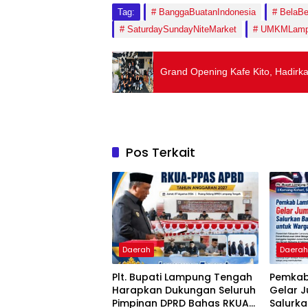
Tag:
BanggaBuatanIndonesia
BelaBe
SaturdaySundayNiteMarket
UMKMLamp
Grand Opening Kafe Kito, Hadir
Pos Terkait
Daerah
Daera
Plt. Bupati Lampung Tengah
Pemkab
Harapkan Dukungan Seluruh
Gelar J
Pimpinan DPRD Bahas RKUA-
Salurka