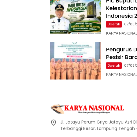
Plt. Bupat
Kelestaria
Indonesia 
Daerah
07/08/
KARYA NASIONAL –
Pengurus 
Pesisir Ba
Daerah
07/08/
KARYA NASIONAL – 
Jl. Jatayu Perum Griya Jatayu Asri Bl
Terbanggi Besar, Lampung Tengah