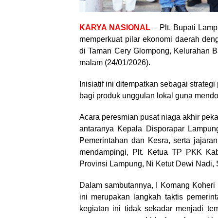
KARYA NASIONAL
– Plt. Bupati Lamp
memperkuat pilar ekonomi daerah d
di Taman Cery Glompong, Kelurahan Ba
malam (24/01/2026).
Inisiatif ini ditempatkan sebagai strat
bagi produk unggulan lokal guna mend
Acara peresmian pusat niaga akhir pekan 
antaranya Kepala Disporapar Lampung
Pemerintahan dan Kesra, serta jajara
mendampingi, Plt. Ketua TP PKK Ka
Provinsi Lampung, Ni Ketut Dewi Nadi, S
Dalam sambutannya, I Komang Koher
ini merupakan langkah taktis pemerin
kegiatan ini tidak sekadar menjadi tem