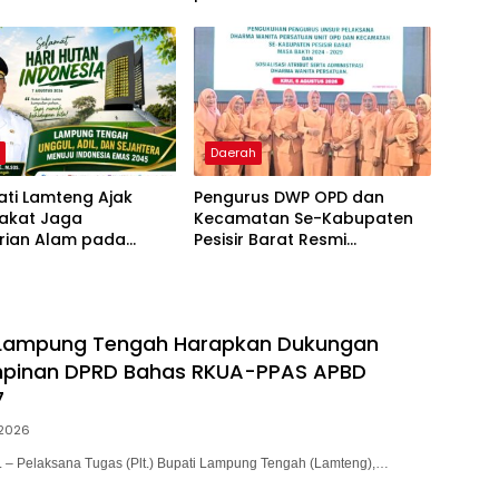
Warga
Masyarakat
h
Daerah
pati Lamteng Ajak
Pengurus DWP OPD dan
akat Jaga
Kecamatan Se-Kabupaten
arian Alam pada
Pesisir Barat Resmi
tan Hari Hutan
Dikukuhkan
sia 2026
i Lampung Tengah Harapkan Dukungan
impinan DPRD Bahas RKUA-PPAS APBD
7
2026
 Pelaksana Tugas (Plt.) Bupati Lampung Tengah (Lamteng),…