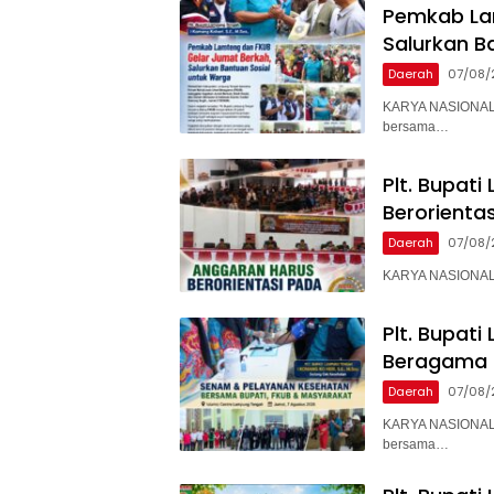
Pemkab La
Salurkan B
Daerah
07/08/
KARYA NASIONAL 
bersama…
Plt. Bupat
Berorienta
Daerah
07/08/
KARYA NASIONAL –
Plt. Bupati
Beragama 
Daerah
07/08/
KARYA NASIONAL 
bersama…