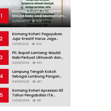
Komang Koheri: Peringatan
1
Maulid Nabi Jadi Momentum
Perkuat Ukhuwah Umat di
01/08/2026
629
Lampung Tengah
Komang Koheri: Paguyuban
2
Jujur Kreatif Harus Jaga
Persatuan untuk Kemajuan
01/08/2026
624
Lampung Tengah
Plt. Bupati Lamteng: Maulid
3
Nabi Perkuat Ukhuwah dan
Jaga Kerukunan Umat
02/08/2026
601
Lampung Tengah Kokoh
4
Sebagai Lumbung Pangan
dan Kekuatan Perkebunan
04/08/2026
587
Lampung, Komang Koheri:
Kemandirian Pangan adalah
Komang Koheri Apresiasi 40
5
Fondasi Menuju Indonesia
Tahun Pengabdian ITA
Emas 2045
Optical Group untuk
02/08/2026
581
Kesehatan Mata Masyarakat
Lamteng