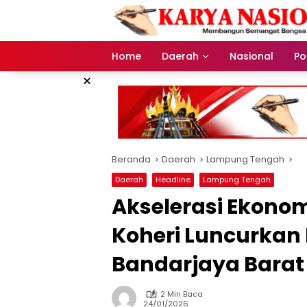
Langsung
ke
konten
Home
Daerah
Nasional
Pol
×
Beranda
Daerah
Lampung Tengah
Daerah
Headline
Lampung Tengah
Akselerasi Ekono
Koheri Luncurkan
Bandarjaya Barat
2 Min Baca
24/01/2026