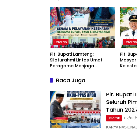
PPAS APBD Tahun 2027
untuk 
Daerah
Daera
Plt. Bupati Lamteng:
Plt. Bu
Silaturahmi Lintas Umat
Masyar
Beragama Menjaga
Kelest
Kondusivitas Daerah
Peringa
Indone
Baca Juga
Plt. Bupat
Seluruh P
Tahun 202
Daerah
07/08/
KARYA NASIONAL –