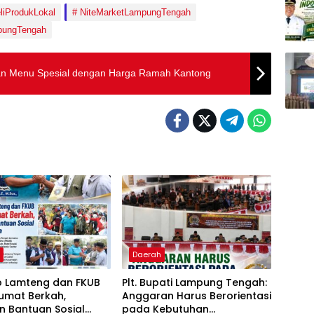
liProdukLokal
NiteMarketLampungTengah
ungTengah
kan Menu Spesial dengan Harga Ramah Kantong
h
Daerah
 Lamteng dan FKUB
Plt. Bupati Lampung Tengah:
umat Berkah,
Anggaran Harus Berorientasi
n Bantuan Sosial
pada Kebutuhan