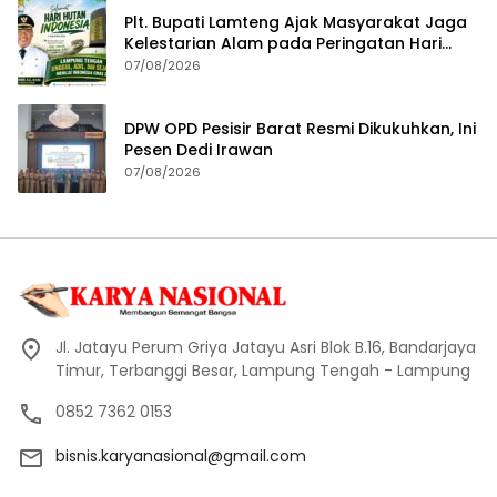
Plt. Bupati Lamteng Ajak Masyarakat Jaga
Kelestarian Alam pada Peringatan Hari
Hutan Indonesia 2026
07/08/2026
DPW OPD Pesisir Barat Resmi Dikukuhkan, Ini
Pesen Dedi Irawan
07/08/2026
Jl. Jatayu Perum Griya Jatayu Asri Blok B.16, Bandarjaya
Timur, Terbanggi Besar, Lampung Tengah - Lampung
0852 7362 0153
bisnis.karyanasional@gmail.com