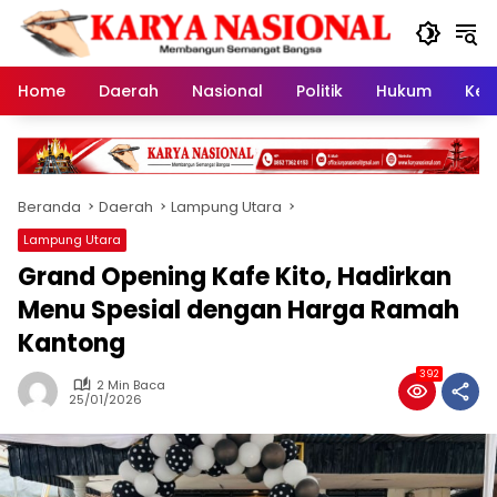
Langsung
ke
konten
Home
Daerah
Nasional
Politik
Hukum
Kes
Beranda
Daerah
Lampung Utara
Lampung Utara
Grand Opening Kafe Kito, Hadirkan
Menu Spesial dengan Harga Ramah
Kantong
392
2 Min Baca
25/01/2026