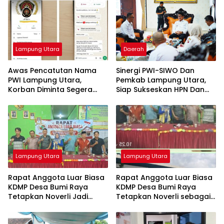
Lampung Utara
Daerah
Awas Pencatutan Nama
Sinergi PWI-SIWO Dan
PWI Lampung Utara,
Pemkab Lampung Utara,
Korban Diminta Segera
Siap Sukseskan HPN Dan
Lapor Polisi
Porwanas 2027 Di Provinsi
Lampung
Lampung Utara
Lampung Utara
Rapat Anggota Luar Biasa
Rapat Anggota Luar Biasa
KDMP Desa Bumi Raya
KDMP Desa Bumi Raya
Tetapkan Noverli Jadi
Tetapkan Noverli sebagai
Ketua
Ketua