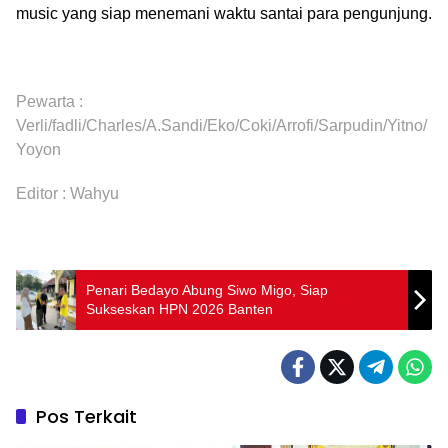
music yang siap menemani waktu santai para pengunjung.
Pewarta :
Verli/fadli/Charles/A.Sandi/Eko/Coki/Arrofi/Sarpudin/Yitno/
Yoyon
Editor : Wahyu
Penari Bedayo Abung Siwo Migo, Siap
Sukseskan HPN 2026 Banten
Pos Terkait