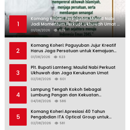
Komang Koheri: Peringatan Maulid Nabi
1
Jadi Momentum Perkuat Ukhuwah Umat di
Lampung Tengah
01/08/2026
629
Komang Koheri: Paguyuban Jujur Kreatif
2
Harus Jaga Persatuan untuk Kemajuan
Lampung Tengah
01/08/2026
623
Plt. Bupati Lamteng: Maulid Nabi Perkuat
3
Ukhuwah dan Jaga Kerukunan Umat
02/08/2026
601
Lampung Tengah Kokoh Sebagai
4
Lumbung Pangan dan Kekuatan
Perkebunan Lampung, Komang Koheri:
04/08/2026
586
Kemandirian Pangan adalah Fondasi
Menuju Indonesia Emas 2045
Komang Koheri Apresiasi 40 Tahun
5
Pengabdian ITA Optical Group untuk
Kesehatan Mata Masyarakat Lamteng
02/08/2026
581