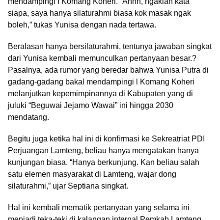
mendampingi I Komang Koheri. “Ahhh, ngaklah kata
siapa, saya hanya silaturahmi biasa kok masak ngak
boleh,” tukas Yunisa dengan nada tertawa.
Beralasan hanya bersilaturahmi, tentunya jawaban singkat
dari Yunisa kembali memunculkan pertanyaan besar.?
Pasalnya, ada rumor yang beredar bahwa Yunisa Putra di
gadang-gadang bakal mendampingi l Komang Koheri
melanjutkan kepemimpinannya di Kabupaten yang di
juluki “Beguwai Jejamo Wawai” ini hingga 2030
mendatang.
Begitu juga ketika hal ini di konfirmasi ke Sekreatriat PDI
Perjuangan Lamteng, beliau hanya mengatakan hanya
kunjungan biasa. “Hanya berkunjung. Kan beliau salah
satu elemen masyarakat di Lamteng, wajar dong
silaturahmi,” ujar Septiana singkat.
Hal ini kembali mematik pertanyaan yang selama ini
menjadi teka-teki di kalangan internal Pemkab.Lamteng