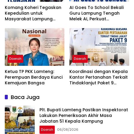
Komang Koheri Tegaskan
AI Goes To School Bekali
Kepedulian untuk
Guru Lampung Tengah
Masyarakat Lampung
Melek AI, Perkuat
Tengah Lewat Penyaluran
Transformasi Pendidikan
Bantuan Disabilitas
Digital
Daerah
Daerah
Ketua TP PKK Lamteng:
Koordinasi dengan Kepala
Perempuan Berdaya Kunci
Kantor Pertanahan Terkait
Kemajuan Bangsa
Tindaklanjut Paket 9
Program Penguatan
Ekonomi Daerah Melalui
Baca Juga
Layanan Pertanahan dan
Tata Ruang
Plt. Bupati Lamteng Pastikan Inspektorat
Lakukan Pemeriksaan Akhir Masa
Jabatan 51 Kepala Kampung
Daerah
06/08/2026