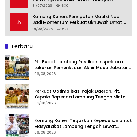
Lamteng Tegaskan Komitmen Hadirkan
31/07/2026
630
Pendidikan Berkualitas
Komang Koheri: Peringatan Maulid Nabi
5
Jadi Momentum Perkuat Ukhuwah Umat di
Lampung Tengah
01/08/2026
629
Terbaru
Plt. Bupati Lamteng Pastikan Inspektorat
Lakukan Pemeriksaan Akhir Masa Jabatan
51 Kepala Kampung
06/08/2026
Perkuat Optimalisasi Pajak Daerah, Plt.
Kepala Bapenda Lampung Tengah Minta
Seluruh Pengelola Tingkatkan Inovasi dan
06/08/2026
Efektivitas Kinerja
Komang Koheri Tegaskan Kepedulian untuk
Masyarakat Lampung Tengah Lewat
Penyaluran Bantuan Disabilitas
06/08/2026