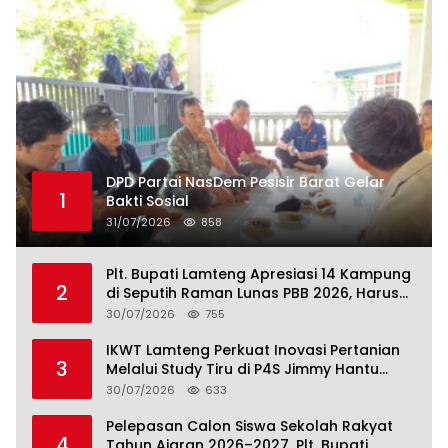
DPD Partai NasDem Pesisir Barat Gelar
1
Bakti Sosial
31/07/2026
858
Plt. Bupati Lamteng Apresiasi 14 Kampung
2
di Seputih Raman Lunas PBB 2026, Harus
Jadi Contoh!
30/07/2026
755
IKWT Lamteng Perkuat Inovasi Pertanian
3
Melalui Study Tiru di P4S Jimmy Hantu
Foundation
30/07/2026
633
Pelepasan Calon Siswa Sekolah Rakyat
4
Tahun Ajaran 2026–2027, Plt. Bupati