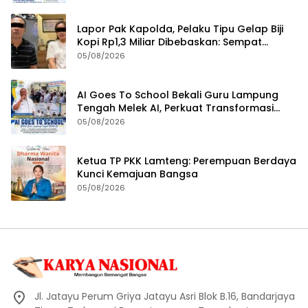
Lapor Pak Kapolda, Pelaku Tipu Gelap Biji
Kopi Rp1,3 Miliar Dibebaskan: Sempat
Ditangkap di Jawa Tengah dan Ditahan di
05/08/2026
Polda Lampung
AI Goes To School Bekali Guru Lampung
Tengah Melek AI, Perkuat Transformasi
Pendidikan Digital
05/08/2026
Ketua TP PKK Lamteng: Perempuan Berdaya
Kunci Kemajuan Bangsa
05/08/2026
Jl. Jatayu Perum Griya Jatayu Asri Blok B.16, Bandarjaya