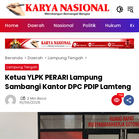
Langsung
ke
konten
Home
Daerah
Nasional
Politik
Hukum
Kes
Beranda
Daerah
Lampung Tengah
Lampung Tengah
Ketua YLPK PERARI Lampung
Sambangi Kantor DPC PDIP Lamteng
758
2 Min Baca
10/06/2026