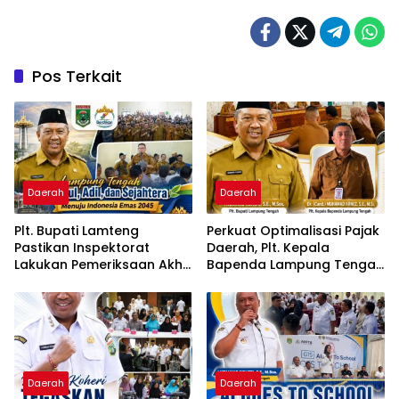
Pos Terkait
Daerah
Daerah
Plt. Bupati Lamteng
Perkuat Optimalisasi Pajak
Pastikan Inspektorat
Daerah, Plt. Kepala
Lakukan Pemeriksaan Akhir
Bapenda Lampung Tengah
Masa Jabatan 51 Kepala
Minta Seluruh Pengelola
Kampung
Tingkatkan Inovasi dan
Efektivitas Kinerja
Daerah
Daerah