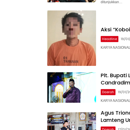
ditunjukkan…
Aksi “Koboi
Headline
19/01
KARYA NASIONAL – 
Plt. Bupat
Candradim
Daerah
19/01/
KARYA NASIONAL –
Agus Trion
Lamteng Unt
Daerah
17/01/