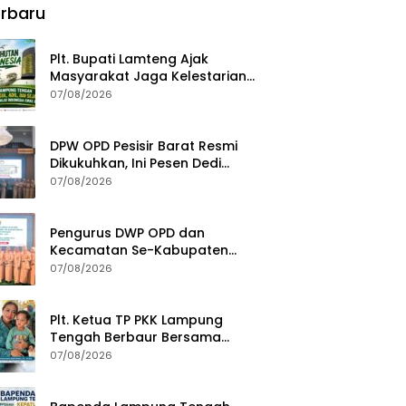
rbaru
Fondasi Menuju Indonesia
Emas 2045
Plt. Bupati Lamteng Ajak
Masyarakat Jaga Kelestarian
Alam pada Peringatan Hari
07/08/2026
Hutan Indonesia 2026
DPW OPD Pesisir Barat Resmi
Dikukuhkan, Ini Pesen Dedi
Irawan
07/08/2026
Pengurus DWP OPD dan
Kecamatan Se-Kabupaten
Pesisir Barat Resmi Dikukuhkan
07/08/2026
Plt. Ketua TP PKK Lampung
Tengah Berbaur Bersama
Anak-anak di PT GGP
07/08/2026