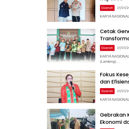
Daerah
21/01/
KARYA NASIONAL –
Cetak Gen
Transforma
Daerah
21/01/
KARYA NASIONAL 
(Lamteng)…
Fokus Kesej
dan Efisien
Daerah
21/01/
KARYA NASIONAL –
Gebrakan 
Ekonomi da