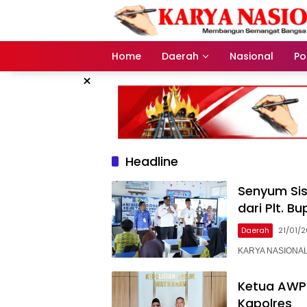
Langsung
ke
konten
Home
Daerah
Nasional
Pol
×
Headline
Senyum Si
dari Plt. B
Daerah
21/01/
KARYA NASIONAL –
Ketua AWP
Kapolres