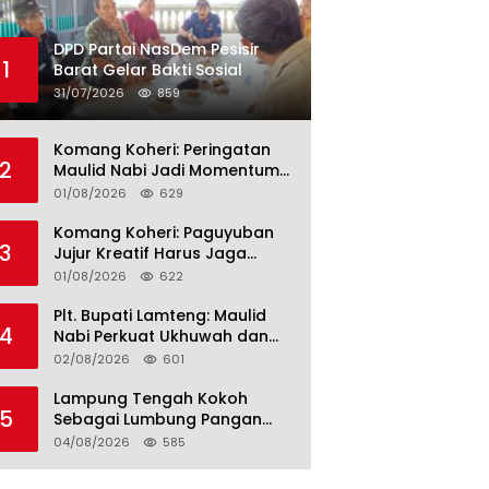
DPD Partai NasDem Pesisir
1
Barat Gelar Bakti Sosial
31/07/2026
859
Komang Koheri: Peringatan
2
Maulid Nabi Jadi Momentum
Perkuat Ukhuwah Umat di
01/08/2026
629
Lampung Tengah
Komang Koheri: Paguyuban
3
Jujur Kreatif Harus Jaga
Persatuan untuk Kemajuan
01/08/2026
622
Lampung Tengah
Plt. Bupati Lamteng: Maulid
4
Nabi Perkuat Ukhuwah dan
Jaga Kerukunan Umat
02/08/2026
601
Lampung Tengah Kokoh
5
Sebagai Lumbung Pangan
dan Kekuatan Perkebunan
04/08/2026
585
Lampung, Komang Koheri:
Kemandirian Pangan adalah