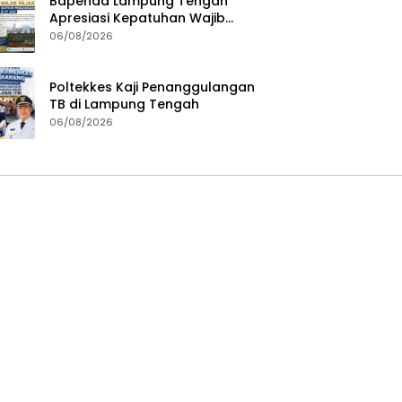
Bapenda Lampung Tengah
Apresiasi Kepatuhan Wajib
Pajak, Siapkan Pengawasan
06/08/2026
Terpadu di PT GGP
Poltekkes Kaji Penanggulangan
TB di Lampung Tengah
06/08/2026