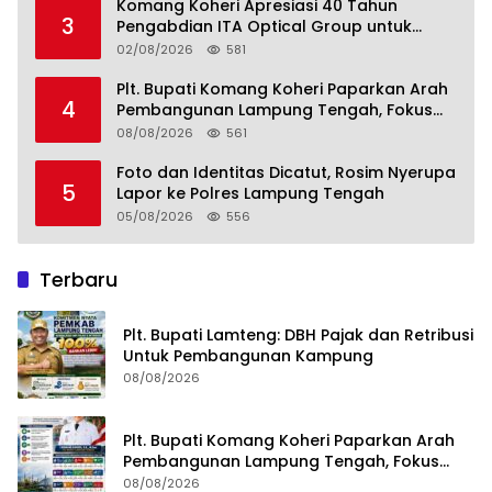
Menuju Indonesia Emas 2045
Komang Koheri Apresiasi 40 Tahun
3
Pengabdian ITA Optical Group untuk
Kesehatan Mata Masyarakat Lamteng
02/08/2026
581
Plt. Bupati Komang Koheri Paparkan Arah
4
Pembangunan Lampung Tengah, Fokus
pada SDM, Ekonomi, Infrastruktur dan
08/08/2026
561
Kesejahteraan
Foto dan Identitas Dicatut, Rosim Nyerupa
5
Lapor ke Polres Lampung Tengah
05/08/2026
556
Terbaru
Plt. Bupati Lamteng: DBH Pajak dan Retribusi
Untuk Pembangunan Kampung
08/08/2026
Plt. Bupati Komang Koheri Paparkan Arah
Pembangunan Lampung Tengah, Fokus
pada SDM, Ekonomi, Infrastruktur dan
08/08/2026