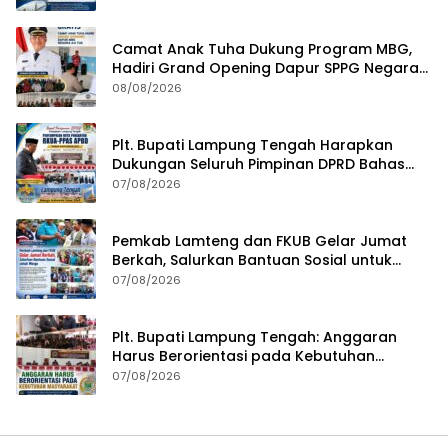
Kesejahteraan
Camat Anak Tuha Dukung Program MBG,
Hadiri Grand Opening Dapur SPPG Negara
Aji Tua Lampung Tengah
08/08/2026
Plt. Bupati Lampung Tengah Harapkan
Dukungan Seluruh Pimpinan DPRD Bahas
RKUA-PPAS APBD Tahun 2027
07/08/2026
Pemkab Lamteng dan FKUB Gelar Jumat
Berkah, Salurkan Bantuan Sosial untuk
Warga
07/08/2026
Plt. Bupati Lampung Tengah: Anggaran
Harus Berorientasi pada Kebutuhan
Masyarakat
07/08/2026