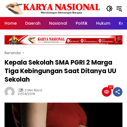
Langsung
ke
konten
Home
Daerah
Nasional
Politik
Hukum
Kes
Beranda
Kepala Sekolah SMA PGRI 2 Marga
Tiga Kebingungan Saat Ditanya UU
Sekolah
92
2 Min Baca
21/04/2018