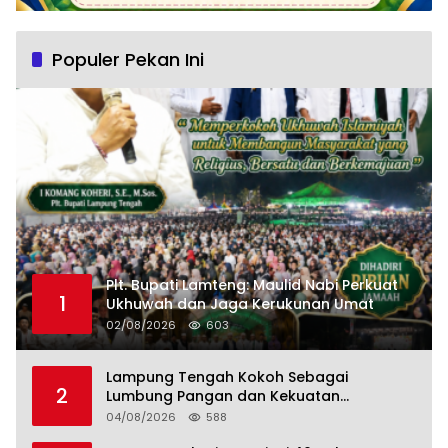
Populer Pekan Ini
Plt. Bupati Lamteng: Maulid Nabi Perkuat
1
Ukhuwah dan Jaga Kerukunan Umat
02/08/2026
603
Lampung Tengah Kokoh Sebagai
2
Lumbung Pangan dan Kekuatan
Perkebunan Lampung, Komang Koheri:
04/08/2026
588
Kemandirian Pangan adalah Fondasi