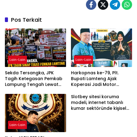
Pos Terkait
Lain-Lain
Lain-Lain
Sekda Tersangka, JPK
Harkopnas ke-79, Plt.
Tagih Ketegasan Pemkab
Bupati Lamteng Ajak
Lampung Tengah Lewat
Koperasi Jadi Motor
Aksi Damai
Penggerak Ekonomi
Slotbey sitesi koruma
modeli, internet tabanlı
kumar sektöründe kişisel
bilgilerinizi nasıl saklar?
Lain-Lain