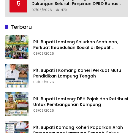
5
Dukungan Seluruh Pimpinan DPRD Bahas
RKUA-PPAS APBD Tahun 2027
07/08/2026
479
Terbaru
Plt. Bupati Lamteng Salurkan Santunan,
Perkuat Kepedulian Sosial di Seputih
Mataram
09/08/2026
Plt. Bupati I Komang Koheri Perkuat Mutu
Pendidikan Lampung Tengah
09/08/2026
Plt. Bupati Lamteng: DBH Pajak dan Retribusi
Untuk Pembangunan Kampung
08/08/2026
Plt. Bupati Komang Koheri Paparkan Arah
Pembangunan Lampung Tengah, Fokus