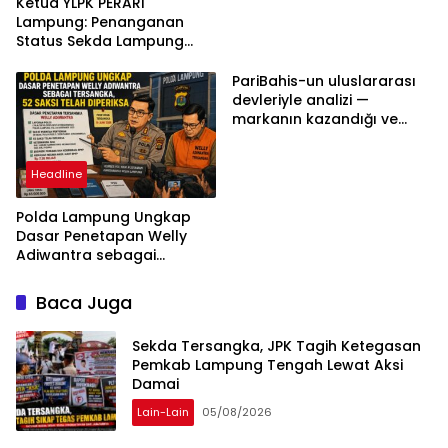
Ketua YLPK PERARI
Lampung: Penanganan
Status Sekda Lampung
Tengah Harus
Berdasarkan Aturan,
PariBahis-un uluslararası
Bukan Tekanan Opini
devleriyle analizi —
markanın kazandığı ve
daha ilerlemesi zorunlu
kategoriler
Headline
Polda Lampung Ungkap
Dasar Penetapan Welly
Adiwantra sebagai
Tersangka, 52 Saksi Telah
Diperiksa
Baca Juga
Sekda Tersangka, JPK Tagih Ketegasan
Pemkab Lampung Tengah Lewat Aksi
Damai
Lain-Lain
05/08/2026