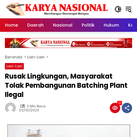
Langsung
ke
konten
Home
Daerah
Nasional
Politik
Hukum
Kes
Beranda
Lain-Lain
Lain-Lain
Rusak Lingkungan, Masyarakat
Tolak Pembangunan Batching Plant
Ilegal
91
3 Min Baca
02/10/2023