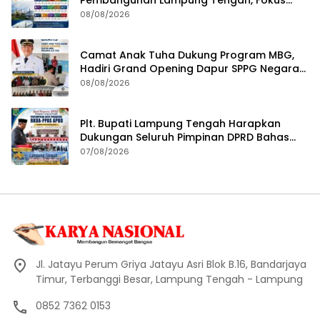
pada SDM, Ekonomi, Infrastruktur dan
08/08/2026
Kesejahteraan
Camat Anak Tuha Dukung Program MBG,
Hadiri Grand Opening Dapur SPPG Negara
Aji Tua Lampung Tengah
08/08/2026
Plt. Bupati Lampung Tengah Harapkan
Dukungan Seluruh Pimpinan DPRD Bahas
RKUA-PPAS APBD Tahun 2027
07/08/2026
Jl. Jatayu Perum Griya Jatayu Asri Blok B.16, Bandarjaya
Timur, Terbanggi Besar, Lampung Tengah - Lampung
0852 7362 0153