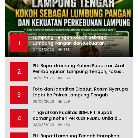
Lampung Tengah Kokoh Sebagai
1
Lumbung Pangan dan Kekuatan
Perkebunan Lampung, Komang Koheri:
04/08/2026
588
Kemandirian Pangan adalah Fondasi
Menuju Indonesia Emas 2045
Plt. Bupati Komang Koheri Paparkan Arah
2
Pembangunan Lampung Tengah, Fokus
pada SDM, Ekonomi, Infrastruktur dan
08/08/2026
563
Kesejahteraan
Foto dan Identitas Dicatut, Rosim Nyerupa
3
Lapor ke Polres Lampung Tengah
05/08/2026
559
Tingkatkan Kualitas SDM, Plt. Bupati
4
Komang Koheri Perkuat PSDKU Unila di
Lampung Tengah
03/08/2026
480
Plt. Bupati Lampung Tengah Harapkan