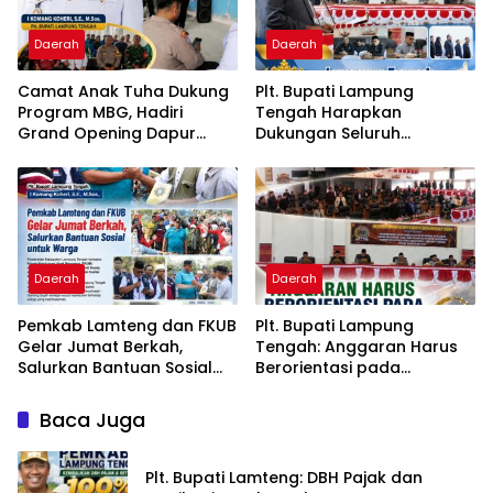
Daerah
Daerah
Camat Anak Tuha Dukung
Plt. Bupati Lampung
Program MBG, Hadiri
Tengah Harapkan
Grand Opening Dapur
Dukungan Seluruh
SPPG Negara Aji Tua
Pimpinan DPRD Bahas
Lampung Tengah
RKUA-PPAS APBD Tahun
2027
Daerah
Daerah
Pemkab Lamteng dan FKUB
Plt. Bupati Lampung
Gelar Jumat Berkah,
Tengah: Anggaran Harus
Salurkan Bantuan Sosial
Berorientasi pada
untuk Warga
Kebutuhan Masyarakat
Baca Juga
Plt. Bupati Lamteng: DBH Pajak dan