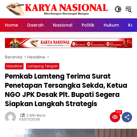
Langsung
ke
konten
Home
Daerah
Nasional
Politik
Hukum
Kes
Beranda
Headline
Headline
Lampung Tengah
Pemkab Lamteng Terima Surat
Penetapan Tersangka Sekda, Ketua
NGO JPK Desak Plt. Bupati Segera
Siapkan Langkah Strategis
931
2 Min Baca
03/07/2026