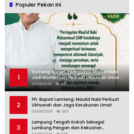
Populer Pekan Ini
Komang Koheri: Peringatan Maulid Nabi
1
Jadi Momentum Perkuat Ukhuwah Umat di
Lampung Tengah
01/08/2026
631
Plt. Bupati Lamteng: Maulid Nabi Perkuat
2
Ukhuwah dan Jaga Kerukunan Umat
02/08/2026
603
Lampung Tengah Kokoh Sebagai
3
Lumbung Pangan dan Kekuatan
Perkebunan Lampung, Komang Koheri: