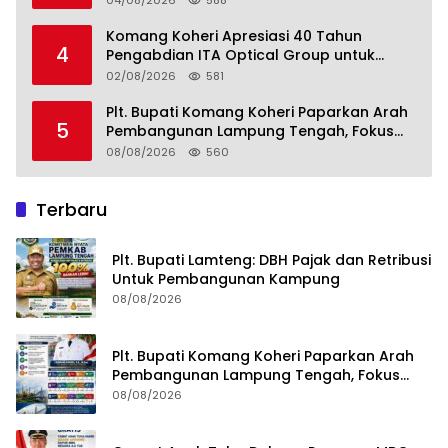
04/08/2026
588
Kemandirian Pangan adalah Fondasi
Menuju Indonesia Emas 2045
Komang Koheri Apresiasi 40 Tahun
4
Pengabdian ITA Optical Group untuk
Kesehatan Mata Masyarakat Lamteng
02/08/2026
581
Plt. Bupati Komang Koheri Paparkan Arah
5
Pembangunan Lampung Tengah, Fokus
pada SDM, Ekonomi, Infrastruktur dan
08/08/2026
560
Kesejahteraan
Terbaru
Plt. Bupati Lamteng: DBH Pajak dan Retribusi
Untuk Pembangunan Kampung
08/08/2026
Plt. Bupati Komang Koheri Paparkan Arah
Pembangunan Lampung Tengah, Fokus
pada SDM, Ekonomi, Infrastruktur dan
08/08/2026
Kesejahteraan