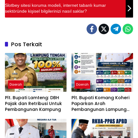
Slotbey sitesi koruma modeli, internet tabanlı kumar
sektöründe kişisel bilgilerinizi nasıl saklar?
Pos Terkait
Daerah
Daerah
Plt. Bupati Lamteng: DBH
Plt. Bupati Komang Koheri
Pajak dan Retribusi Untuk
Paparkan Arah
Pembangunan Kampung
Pembangunan Lampung
Tengah, Fokus pada SDM,
Ekonomi, Infrastruktur dan
Kesejahteraan