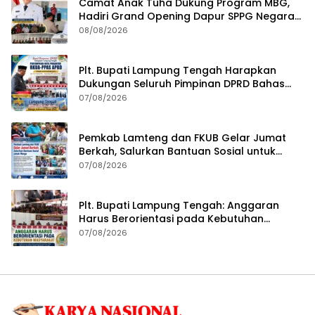
Camat Anak Tuha Dukung Program MBG,
Hadiri Grand Opening Dapur SPPG Negara
Aji Tua Lampung Tengah
08/08/2026
Plt. Bupati Lampung Tengah Harapkan
Dukungan Seluruh Pimpinan DPRD Bahas
RKUA-PPAS APBD Tahun 2027
07/08/2026
Pemkab Lamteng dan FKUB Gelar Jumat
Berkah, Salurkan Bantuan Sosial untuk
Warga
07/08/2026
Plt. Bupati Lampung Tengah: Anggaran
Harus Berorientasi pada Kebutuhan
Masyarakat
07/08/2026