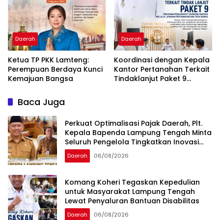
Lampung
Daerah
Daerah
Ketua TP PKK Lamteng:
Koordinasi dengan Kepala
Perempuan Berdaya Kunci
Kantor Pertanahan Terkait
Kemajuan Bangsa
Tindaklanjut Paket 9
Program Penguatan
Ekonomi Daerah Melalui
Baca Juga
Layanan Pertanahan dan
Tata Ruang
Perkuat Optimalisasi Pajak Daerah, Plt.
Kepala Bapenda Lampung Tengah Minta
Seluruh Pengelola Tingkatkan Inovasi
dan Efektivitas Kinerja
Daerah
06/08/2026
Komang Koheri Tegaskan Kepedulian
untuk Masyarakat Lampung Tengah
Lewat Penyaluran Bantuan Disabilitas
Daerah
06/08/2026