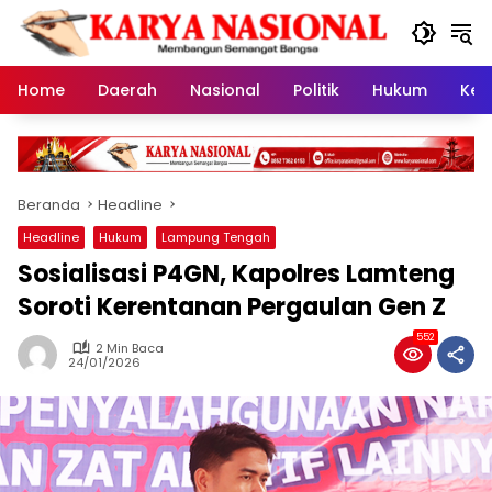
Langsung
ke
konten
Home
Daerah
Nasional
Politik
Hukum
Kes
Beranda
Headline
Headline
Hukum
Lampung Tengah
Sosialisasi P4GN, Kapolres Lamteng
Soroti Kerentanan Pergaulan Gen Z
552
2 Min Baca
24/01/2026