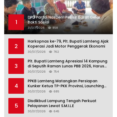
DPD Partai NasDem Pesisir Barat Gelar
1
Bakti Sosial
31/07/2026
858
Harkopnas ke-79, Plt. Bupati Lamteng Ajak
2
Koperasi Jadi Motor Penggerak Ekonomi
30/07/2026
762
Plt. Bupati Lamteng Apresiasi 14 Kampung
3
di Seputih Raman Lunas PBB 2026, Harus
Jadi Contoh!
30/07/2026
754
PPKB Lamteng Matangkan Persiapan
4
Kunker Ketua TP-PKK Provinsi, Launching
Sekolah Lansia di 14 Kampung Jadi Fokus
30/07/2026
685
Disdikbud Lampung Tengah Perkuat
5
Pelayanan Lewat S.M.I.L.E
30/07/2026
645