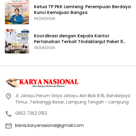
Ketua TP PKK Lamteng: Perempuan Berdaya
Kunci Kemajuan Bangsa
05/08/2026
Koordinasi dengan Kepala Kantor
Pertanahan Terkait Tindaklanjut Paket 9
Program Penguatan Ekonomi Daerah
05/08/2026
Melalui Layanan Pertanahan dan Tata
Ruang
Jl. Jatayu Perum Griya Jatayu Asri Blok B.16, Bandarjaya
Timur, Terbanggi Besar, Lampung Tengah - Lampung
0852 7362 0153
bisnis.karyanasional@gmail.com