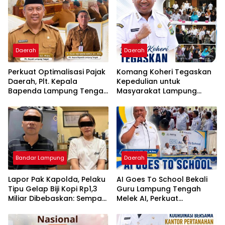
Daerah
Daerah
Perkuat Optimalisasi Pajak
Komang Koheri Tegaskan
Daerah, Plt. Kepala
Kepedulian untuk
Bapenda Lampung Tengah
Masyarakat Lampung
Minta Seluruh Pengelola
Tengah Lewat Penyaluran
Tingkatkan Inovasi dan
Bantuan Disabilitas
Efektivitas Kinerja
Bandar Lampung
Daerah
Lapor Pak Kapolda, Pelaku
AI Goes To School Bekali
Tipu Gelap Biji Kopi Rp1,3
Guru Lampung Tengah
Miliar Dibebaskan: Sempat
Melek AI, Perkuat
Ditangkap di Jawa Tengah
Transformasi Pendidikan
dan Ditahan di Polda
Digital