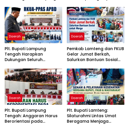
Tengah, Fokus pada SDM,
SPPG Negara Aji Tua
Ekonomi, Infrastruktur dan
Lampung Tengah
Kesejahteraan
Daerah
Daerah
Plt. Bupati Lampung
Pemkab Lamteng dan FKUB
Tengah Harapkan
Gelar Jumat Berkah,
Dukungan Seluruh
Salurkan Bantuan Sosial
Pimpinan DPRD Bahas
untuk Warga
RKUA-PPAS APBD Tahun
2027
Daerah
Daerah
Plt. Bupati Lampung
Plt. Bupati Lamteng:
Tengah: Anggaran Harus
Silaturahmi Lintas Umat
Berorientasi pada
Beragama Menjaga
Kebutuhan Masyarakat
Kondusivitas Daerah