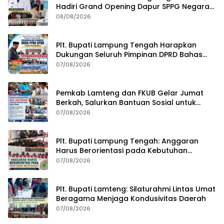
Hadiri Grand Opening Dapur SPPG Negara
Aji Tua Lampung Tengah
08/08/2026
Plt. Bupati Lampung Tengah Harapkan
Dukungan Seluruh Pimpinan DPRD Bahas
RKUA-PPAS APBD Tahun 2027
07/08/2026
Pemkab Lamteng dan FKUB Gelar Jumat
Berkah, Salurkan Bantuan Sosial untuk
Warga
07/08/2026
Plt. Bupati Lampung Tengah: Anggaran
Harus Berorientasi pada Kebutuhan
Masyarakat
07/08/2026
Plt. Bupati Lamteng: Silaturahmi Lintas Umat
Beragama Menjaga Kondusivitas Daerah
07/08/2026