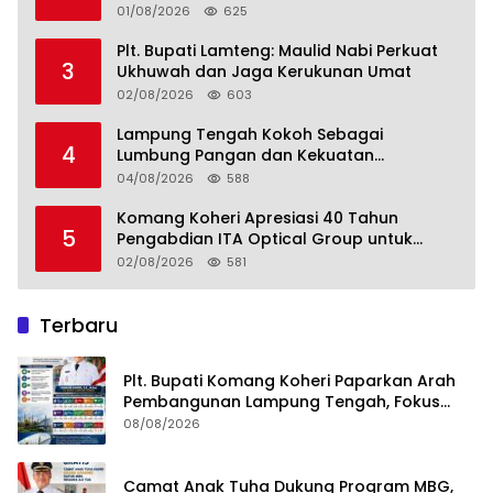
Lampung Tengah
01/08/2026
625
Plt. Bupati Lamteng: Maulid Nabi Perkuat
3
Ukhuwah dan Jaga Kerukunan Umat
02/08/2026
603
Lampung Tengah Kokoh Sebagai
4
Lumbung Pangan dan Kekuatan
Perkebunan Lampung, Komang Koheri:
04/08/2026
588
Kemandirian Pangan adalah Fondasi
Menuju Indonesia Emas 2045
Komang Koheri Apresiasi 40 Tahun
5
Pengabdian ITA Optical Group untuk
Kesehatan Mata Masyarakat Lamteng
02/08/2026
581
Terbaru
Plt. Bupati Komang Koheri Paparkan Arah
Pembangunan Lampung Tengah, Fokus
pada SDM, Ekonomi, Infrastruktur dan
08/08/2026
Kesejahteraan
Camat Anak Tuha Dukung Program MBG,