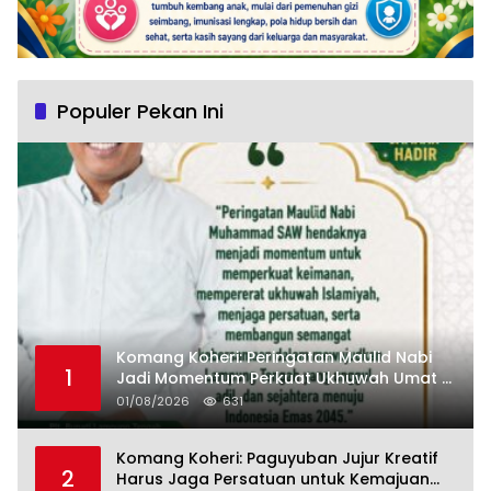
Populer Pekan Ini
Komang Koheri: Peringatan Maulid Nabi
1
Jadi Momentum Perkuat Ukhuwah Umat di
Lampung Tengah
01/08/2026
631
Komang Koheri: Paguyuban Jujur Kreatif
2
Harus Jaga Persatuan untuk Kemajuan