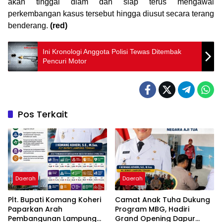
akan tinggal diam dan siap terus mengawal
perkembangan kasus tersebut hingga diusut secara terang
benderang.
(red)
Ini Kronologi Anggota Polisi Tewas Ditembak
Pencuri Motor
Pos Terkait
Daerah
Daerah
Plt. Bupati Komang Koheri
Camat Anak Tuha Dukung
Paparkan Arah
Program MBG, Hadiri
Pembangunan Lampung
Grand Opening Dapur