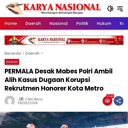
Langsung
ke
konten
Home
Daerah
Nasional
Politik
Hukum
Kes
Beranda
Daerah
Daerah
PERMALA Desak Mabes Polri Ambil
Alih Kasus Dugaan Korupsi
Rekrutmen Honorer Kota Metro
2248
2 Min Baca
08/05/2026