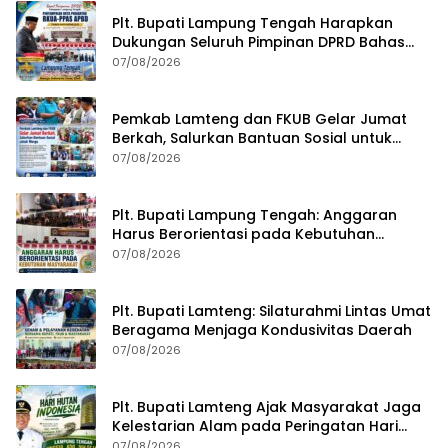
Plt. Bupati Lampung Tengah Harapkan
Dukungan Seluruh Pimpinan DPRD Bahas
RKUA-PPAS APBD Tahun 2027
07/08/2026
Pemkab Lamteng dan FKUB Gelar Jumat
Berkah, Salurkan Bantuan Sosial untuk
Warga
07/08/2026
Plt. Bupati Lampung Tengah: Anggaran
Harus Berorientasi pada Kebutuhan
Masyarakat
07/08/2026
Plt. Bupati Lamteng: Silaturahmi Lintas Umat
Beragama Menjaga Kondusivitas Daerah
07/08/2026
Plt. Bupati Lamteng Ajak Masyarakat Jaga
Kelestarian Alam pada Peringatan Hari
Hutan Indonesia 2026
07/08/2026