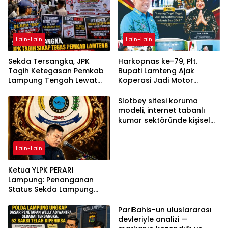
Lain-Lain
Lain-Lain
Sekda Tersangka, JPK
Harkopnas ke-79, Plt.
Tagih Ketegasan Pemkab
Bupati Lamteng Ajak
Lampung Tengah Lewat
Koperasi Jadi Motor
Aksi Damai
Penggerak Ekonomi
Slotbey sitesi koruma
modeli, internet tabanlı
kumar sektöründe kişisel
bilgilerinizi nasıl saklar?
Lain-Lain
Ketua YLPK PERARI
Lampung: Penanganan
Status Sekda Lampung
Tengah Harus
Berdasarkan Aturan,
PariBahis-un uluslararası
Bukan Tekanan Opini
devleriyle analizi —