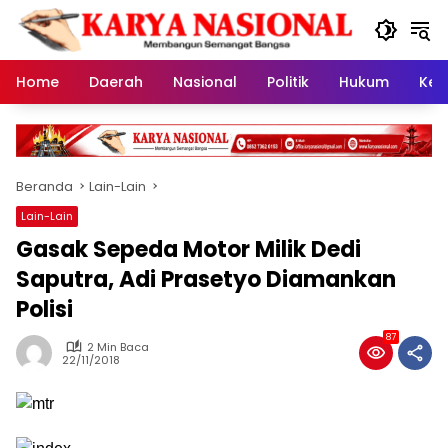
Langsung
ke
konten
Home
Daerah
Nasional
Politik
Hukum
Kes
Beranda
Lain-Lain
Lain-Lain
Gasak Sepeda Motor Milik Dedi
Saputra, Adi Prasetyo Diamankan
Polisi
87
2 Min Baca
22/11/2018