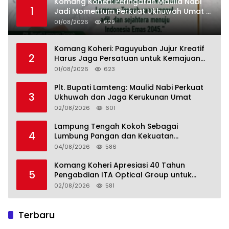
Komang Koheri: Peringatan Maulid Nabi
1
Jadi Momentum Perkuat Ukhuwah Umat di
Lampung Tengah
01/08/2026
629
Komang Koheri: Paguyuban Jujur Kreatif
2
Harus Jaga Persatuan untuk Kemajuan
Lampung Tengah
01/08/2026
623
Plt. Bupati Lamteng: Maulid Nabi Perkuat
3
Ukhuwah dan Jaga Kerukunan Umat
02/08/2026
601
Lampung Tengah Kokoh Sebagai
4
Lumbung Pangan dan Kekuatan
Perkebunan Lampung, Komang Koheri:
04/08/2026
586
Kemandirian Pangan adalah Fondasi
Menuju Indonesia Emas 2045
Komang Koheri Apresiasi 40 Tahun
5
Pengabdian ITA Optical Group untuk
Kesehatan Mata Masyarakat Lamteng
02/08/2026
581
Terbaru