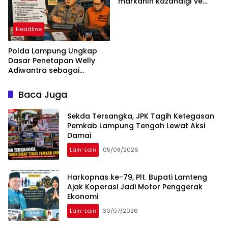
markanın kazandığı ve
daha ilerlemesi zorunlu
kategoriler
Headline
Polda Lampung Ungkap
Dasar Penetapan Welly
Adiwantra sebagai
Tersangka, 52 Saksi Telah
Diperiksa
Baca Juga
Sekda Tersangka, JPK Tagih Ketegasan
Pemkab Lampung Tengah Lewat Aksi
Damai
Lain-Lain
05/08/2026
Harkopnas ke-79, Plt. Bupati Lamteng
Ajak Koperasi Jadi Motor Penggerak
Ekonomi
Lain-Lain
30/07/2026