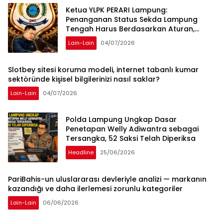
Ketua YLPK PERARI Lampung:
Penanganan Status Sekda Lampung
Tengah Harus Berdasarkan Aturan,
Bukan Tekanan Opini
Lain-Lain
04/07/2026
Slotbey sitesi koruma modeli, internet tabanlı kumar
sektöründe kişisel bilgilerinizi nasıl saklar?
Lain-Lain
04/07/2026
Polda Lampung Ungkap Dasar
Penetapan Welly Adiwantra sebagai
Tersangka, 52 Saksi Telah Diperiksa
Headline
25/06/2026
PariBahis-un uluslararası devleriyle analizi — markanın
kazandığı ve daha ilerlemesi zorunlu kategoriler
Lain-Lain
06/06/2026